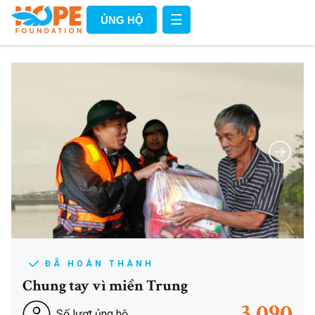
☰
ỦNG HỘ
ĐÃ HOÀN THÀNH
Chung tay vì miền Trung
3.090
Số lượt ủng hộ