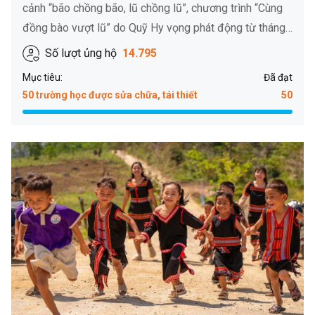
cảnh “bão chồng bão, lũ chồng lũ”, chương trình “Cùng
đồng bào vượt lũ” do Quỹ Hy vọng phát động từ tháng…
Số lượt ủng hộ
14.795
Mục tiêu:
Đã đạt
50 trường học được sửa chữa, tái thiết
50