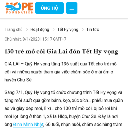
☰
ỦNG HỘ
Trang chủ
Hoạt động
Tết Hy vọng
Tin tức
Chủ nhật, 8/1/2023
|
15:17 GMT+7
130 trẻ mồ côi Gia Lai đón Tết Hy vọng
GIA LAI – Quỹ Hy vọng tặng 136 suất quà Tết cho trẻ mồ
côi và những người tham gia việc chăm sóc ở mái ấm ở
huyện Chư Sê.
Sáng 7/1, Quỹ Hy vọng tổ chức chương trình Tết Hy vọng và
tặng mỗi suất quà gồm bánh, kẹo, xúc xích… phiếu mua quần
áo và giày dép mới, lì xì… cho 130 trẻ mồ côi, bị bỏ rơi khi
mới lọt lòng ở thôn 1, xã Ia Hlôp, huyện Chư Sê. Đây là nơi
ông
Đinh Minh Nhật
, 60 tuổi, nhận nuôi, chăm sóc hàng trăm