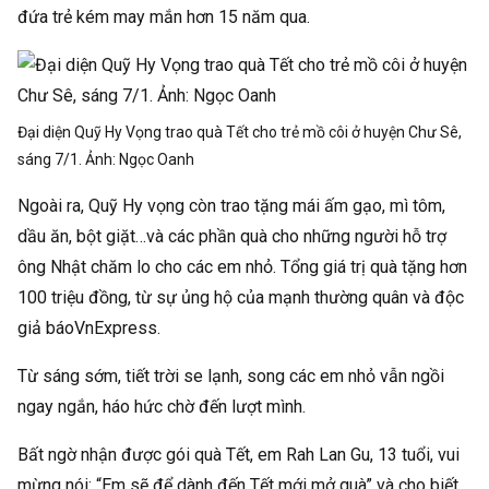
đứa trẻ kém may mắn hơn 15 năm qua.
Đại diện Quỹ Hy Vọng trao quà Tết cho trẻ mồ côi ở huyện Chư Sê,
sáng 7/1. Ảnh:
Ngọc Oanh
Ngoài ra, Quỹ Hy vọng còn trao tặng mái ấm gạo, mì tôm,
dầu ăn, bột giặt…và các phần quà cho những người hỗ trợ
ông Nhật chăm lo cho các em nhỏ. Tổng giá trị quà tặng hơn
100 triệu đồng, từ sự ủng hộ của mạnh thường quân và độc
giả báo
VnExpress
.
Từ sáng sớm, tiết trời se lạnh, song các em nhỏ vẫn ngồi
ngay ngắn, háo hức chờ đến lượt mình.
Bất ngờ nhận được gói quà Tết, em Rah Lan Gu, 13 tuổi, vui
mừng nói: “Em sẽ để dành đến Tết mới mở quà” và cho biết,