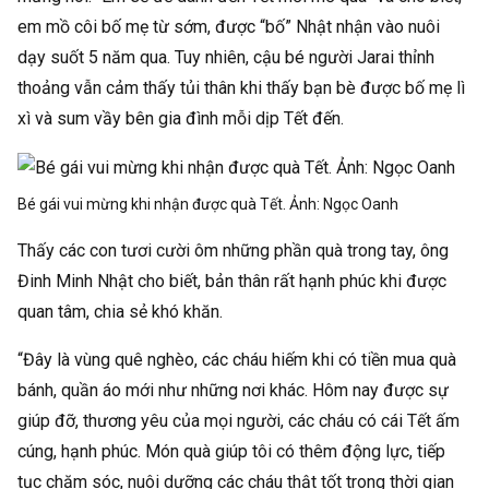
em mồ côi bố mẹ từ sớm, được “bố” Nhật nhận vào nuôi
dạy suốt 5 năm qua. Tuy nhiên, cậu bé người Jarai thỉnh
thoảng vẫn cảm thấy tủi thân khi thấy bạn bè được bố mẹ lì
xì và sum vầy bên gia đình mỗi dịp Tết đến.
Bé gái vui mừng khi nhận được quà Tết. Ảnh:
Ngọc Oanh
Thấy các con tươi cười ôm những phần quà trong tay, ông
Đinh Minh Nhật cho biết, bản thân rất hạnh phúc khi được
quan tâm, chia sẻ khó khăn.
“Đây là vùng quê nghèo, các cháu hiếm khi có tiền mua quà
bánh, quần áo mới như những nơi khác. Hôm nay được sự
giúp đỡ, thương yêu của mọi người, các cháu có cái Tết ấm
cúng, hạnh phúc. Món quà giúp tôi có thêm động lực, tiếp
tục chăm sóc, nuôi dưỡng các cháu thật tốt trong thời gian