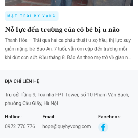
MẶT TRỜI HY VỌNG
Nỗ lực đến trường của cô bé bị u não
Thanh Hóa – Trải qua hai ca phẫu thuật u sọ hầu, thị lực suy
giảm nặng, bé Bảo An, 7 tuổi, vẫn ôm cặp đến trường mỗi
khi dứt cơn sốt. Đầu tháng 8, Bảo An theo mẹ trở về gian nhà
nhỏ ở…
ĐỊA CHỈ LIÊN HỆ
Trụ sở:
Tầng 9, Toà nhà FPT Tower, số 10 Phạm Văn Bạch,
phường Cầu Giấy, Hà Nội
Hotline:
Email:
Facebook:
0972 776 776
hope@quyhyvong.com