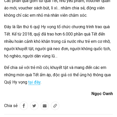
Các phần quà gồm túi quà Tết, nhu yếu phẩm, voucher quần
áo mới, voucher sách bút, lì xì… nhằm chia sẻ, động viên
không chỉ các em nhỏ mà nhân viên chăm sóc.
Đây là lần thứ 6 quỹ Hy vọng tổ chức chương trình trao quà
Tết. Kể từ 2018, quỹ đã trao hơn 6.000 phần quà Tết đến
nhiều hoàn cảnh khó khăn trong cả nước như trẻ em cơ nhỡ,
người khuyết tật, người già neo đơn, người không quốc tịch,
hộ nghèo, người dân vùng lũ…
Để chia sẻ với trẻ mồ côi, khuyết tật và mang đến các em
những món quà Tết ấm áp, độc giả có thể ủng hộ thông qua
Quỹ Hy vọng
tại đây
.
Ngọc Oanh
Chia sẻ