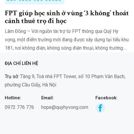
FPT giúp học sinh ở vùng ‘3 không’ thoát
cảnh thuê trọ đi học
Lâm Đồng – Với nguồn tài trợ từ FPT thông qua Quỹ Hy
vọng, một điểm trường mới đang được xây dựng tại tiểu khu
181, nơi không điện, không sóng điện thoại, không trường.
Công trình tại tiểu khu 181, xã Đam Rông 2,…
ĐỊA CHỈ LIÊN HỆ
Trụ sở:
Tầng 9, Toà nhà FPT Tower, số 10 Phạm Văn Bạch,
phường Cầu Giấy, Hà Nội
Hotline:
Email:
Facebook:
0972 776 776
hope@quyhyvong.com