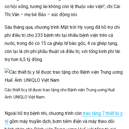
cơ hội sống, tương lai không còn lệ thuộc vào viện”, chị Cái
Thị Vân – mẹ bé Bảo – xúc động nói.
Sáu tháng qua, chương trình Mặt trời Hy vọng đã hỗ trợ chi
phí điều trị cho 233 bệnh nhi tại nhiều bệnh viện trên cả
nước, trong đó có 15 ca ghép tế bào gốc, 4 ca ghép tạng,
còn lại là chi phí phẫu thuật và điều trị, với tổng kinh phí tài
trợ hơn 6,5 tỷ đồng.
Các thiết bị y tế được trao tặng cho Bệnh viện Trung ương Huế.
Ảnh:
UNIQLO Việt Nam
Ngoài hỗ trợ bệnh nhi, chương trình còn
trao tặng 7 thiết bị y
tế
gồm máy truyền dịch, bơm tiêm điện và máy theo dõi