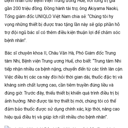
bệnh nhân cho Bệnh viện Trung ương Huế, với tổng trị giá
gần 200 triệu đồng. Đồng hành tài trợ, ông Akiyama Naoki,
Tổng giám đốc UNIQLO Việt Nam chia sẻ: “Chúng tôi hy
vọng những thiết bị được trao tặng lần này sẽ góp phần hỗ
trợ đội ngũ bác sĩ có thêm điều kiện thuận lợi để chăm sóc
bệnh nhân”.
Bác sĩ chuyên khoa II, Châu Văn Hà, Phó Giám đốc Trung
tâm Nhi, Bệnh viện Trung ương Huế, cho biết: “Trung tâm Nhi
tiếp nhận nhiều ca bệnh nặng, chuyển đến từ các tỉnh lân cận.
Việc điều trị các ca này đòi hỏi thời gian dài, thuốc đặc trị và
kháng sinh chất lượng cao, cần tiêm truyền đúng liều và
đúng giờ. Trước đây, thiếu thiết bị khiến quá trình điều trị bị
ảnh hưởng. Nhờ được tài trợ thiết bị mới, chúng tôi có thể
đảm bảo thuốc được sử dụng chính xác, kịp thời, nâng cao
hiệu quả điều trị và giúp ích rất nhiều cho bệnh nhân”.