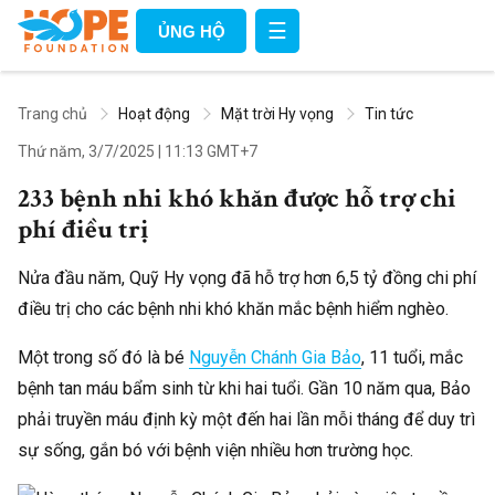
☰
ỦNG HỘ
Trang chủ
Hoạt động
Mặt trời Hy vọng
Tin tức
Thứ năm, 3/7/2025
|
11:13 GMT+7
233 bệnh nhi khó khăn được hỗ trợ chi
phí điều trị
Nửa đầu năm, Quỹ Hy vọng đã hỗ trợ hơn 6,5 tỷ đồng chi phí
điều trị cho các bệnh nhi khó khăn mắc bệnh hiểm nghèo.
Một trong số đó là bé
Nguyễn Chánh Gia Bảo
, 11 tuổi, mắc
bệnh tan máu bẩm sinh từ khi hai tuổi. Gần 10 năm qua, Bảo
phải truyền máu định kỳ một đến hai lần mỗi tháng để duy trì
sự sống, gắn bó với bệnh viện nhiều hơn trường học.