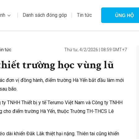
ình
Danh sách đóng góp
Tin tức
ỦNG HỘ
Thứ tư, 4/2/2026
|
08:59 GMT+7
in tức
 thiết trường học vùng lũ
ác đơn vị đồng hành, điểm trường Hà Yến bắt đầu làm mới
 sau bão.
 ty TNHH Thiết bị y tế Terumo Việt Nam và Công ty TNHH
ầng cho điểm trường Hà Yến, thuộc Trường TH-THCS Lê
 dài khiến Đăk Lăk thiệt hại nặng. Thiên tai cũng khiến