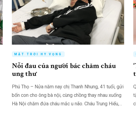
MẶT TRỜI HY VỌNG
Nỗi đau của người bác chăm cháu
ung thư
Phú Thọ – Nửa năm nay chị Thanh Nhung, 41 tuổi, gửi
Q
bốn con cho ông bà nội, cùng chồng thay nhau xuống
t
Hà Nội chăm đứa cháu mắc u não. Cháu Trung Hiếu,
c
13 tuổi, là con chị Nguyễn Thị Thịnh, em dâu chị…
C