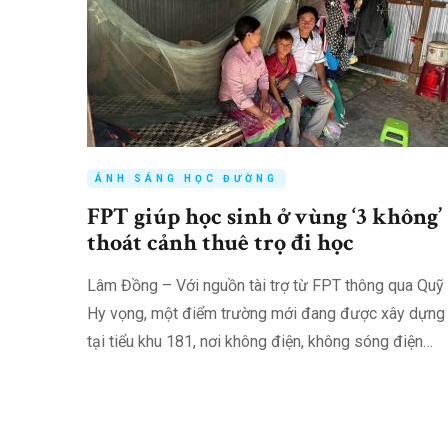
ÁNH SÁNG HỌC ĐƯỜNG
FPT giúp học sinh ở vùng ‘3 không’
thoát cảnh thuê trọ đi học
Lâm Đồng – Với nguồn tài trợ từ FPT thông qua Quỹ
Hy vọng, một điểm trường mới đang được xây dựng
tại tiểu khu 181, nơi không điện, không sóng điện
thoại, không trường. Công trình tại tiểu khu 181, xã
Đam Rông 2,…