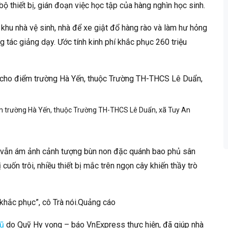
bộ thiết bị, gián đoạn việc học tập của hàng nghìn học sinh.
khu nhà vệ sinh, nhà để xe giật đổ hàng rào và làm hư hỏng
g tác giảng dạy. Ước tính kinh phí khắc phục 260 triệu
điểm trường Hà Yến, thuộc Trường TH-THCS Lê Duẩn, xã Tuy An
g, vẫn ám ảnh cảnh tượng bùn non đặc quánh bao phủ sân
cuốn trôi, nhiều thiết bị mắc trên ngọn cây khiến thầy trò
 khắc phục”, cô Trà nói.Quảng cáo
lũ
do Quỹ Hy vọng – báo
VnExpress
thực hiện, đã giúp nhà