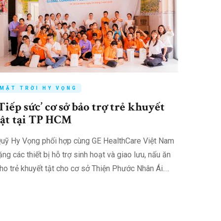
MẶT TRỜI HY VỌNG
MẶT 
‘Tiếp sức’ cơ sở bảo trợ trẻ khuyết
Cậu b
tật tại TP HCM
trị h
uỹ Hy Vọng phối hợp cùng GE HealthCare Việt Nam
Phát hiệ
ặng các thiết bị hỗ trợ sinh hoạt và giao lưu, nấu ăn
của Cham
ho trẻ khuyết tật cho cơ sở Thiện Phước Nhân Ái.
nghèo k
hương trình diễn ra ngày 23/7 tại Cơ sở nuôi
2012, ng
dưỡng…
triệu c