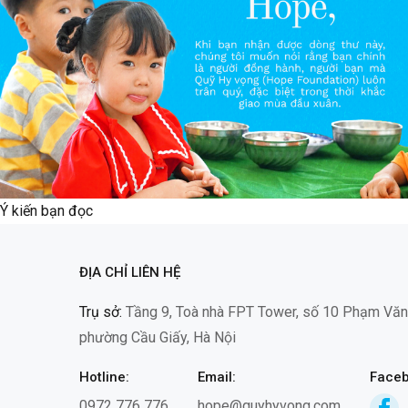
Ý kiến bạn đọc
ĐỊA CHỈ LIÊN HỆ
Trụ sở:
Tầng 9, Toà nhà FPT Tower, số 10 Phạm Văn
phường Cầu Giấy, Hà Nội
Hotline:
Email:
Faceb
0972 776 776
hope@quyhyvong.com