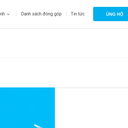
ình
Danh sách đóng góp
Tin tức
ỦNG HỘ