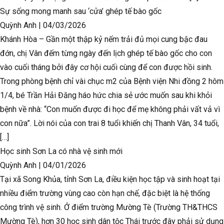
Sự sống mong manh sau ‘cửa’ ghép tế bào gốc
Quỳnh Anh
|
04/03/2026
Khánh Hòa – Gần một thập kỷ nếm trải đủ mọi cung bậc đau
đớn, chị Vân đếm từng ngày đến lịch ghép tế bào gốc cho con
vào cuối tháng bởi đây cơ hội cuối cùng để con được hồi sinh.
Trong phòng bệnh chỉ vài chục m2 của Bệnh viện Nhi đồng 2 hôm
1/4, bé Trần Hải Đăng háo hức chia sẻ ước muốn sau khi khỏi
bệnh về nhà: “Con muốn được đi học để mẹ không phải vất vả vì
con nữa”. Lời nói của con trai 8 tuổi khiến chị Thanh Vân, 34 tuổi,
[…]
Học sinh Sơn La có nhà vệ sinh mới
Quỳnh Anh
|
04/01/2026
Tại xã Song Khủa, tỉnh Sơn La, điều kiện học tập và sinh hoạt tại
nhiều điểm trường vùng cao còn hạn chế, đặc biệt là hệ thống
công trình vệ sinh. Ở điểm trường Mường Tè (Trường TH&THCS
Mường Tè), hơn 30 học sinh dân tộc Thái trước đây phải sử dụng