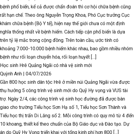
bệnh phổ biến, kể cả được chẩn đoán thì cơ hội chữa bệnh cũng
rất hạn chế. Theo ông Nguyễn Trọng Khoa, Phó Cục trưởng Cục
khám chữa bệnh (Bộ Y tế), hiện nay thế giới chưa có một định
nghĩa thống nhất về bệnh hiếm. Cách tiếp cận phổ biến là dựa
trên tỷ lệ mắc trong cộng đồng. Trên toàn cầu, ước tính có
khoảng 7.000-10.000 bệnh hiếm khác nhau, bao gồm nhiều nhóm
bệnh như rối loạn chuyển hóa, rối loạn huyết […]
Học sinh Hrê Quảng Ngãi có nhà vệ sinh mới
Quỳnh Anh
|
04/07/2026
Gần 800 học sinh dân tộc Hrê ở miền núi Quảng Ngãi vừa được
thụ hưởng 5 công trình vệ sinh mới do Quỹ Hy vọng và VUS tài
trợ. Ngày 2/4, các công trình vệ sinh học đường đã được bàn
giao cho trường Tiểu học Sơn Hạ số 1, Tiểu học Sơn Thành và
Tiểu học thị trấn Di Lăng số 2. Mỗi công trình có quy mô từ 4 đến
10 khoang, thiết kế theo chuẩn của Bộ Giáo dục và Đào tạo. Dự
án do Quỹ Hy Vọng triển khai với tổng kinh phí hơn 800 […]