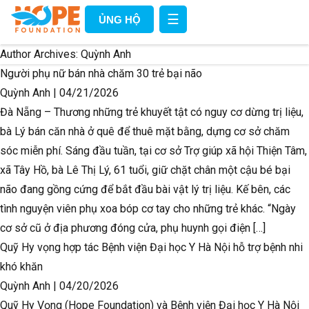
☰
ỦNG HỘ
Author Archives:
Quỳnh Anh
Người phụ nữ bán nhà chăm 30 trẻ bại não
Quỳnh Anh
|
04/21/2026
Đà Nẵng – Thương những trẻ khuyết tật có nguy cơ dừng trị liệu,
bà Lý bán căn nhà ở quê để thuê mặt bằng, dựng cơ sở chăm
sóc miễn phí. Sáng đầu tuần, tại cơ sở Trợ giúp xã hội Thiện Tâm,
xã Tây Hồ, bà Lê Thị Lý, 61 tuổi, giữ chặt chân một cậu bé bại
não đang gồng cứng để bắt đầu bài vật lý trị liệu. Kế bên, các
tình nguyện viên phụ xoa bóp cơ tay cho những trẻ khác. “Ngày
cơ sở cũ ở địa phương đóng cửa, phụ huynh gọi điện […]
Quỹ Hy vọng hợp tác Bệnh viện Đại học Y Hà Nội hỗ trợ bệnh nhi
khó khăn
Quỳnh Anh
|
04/20/2026
Quỹ Hy Vọng (Hope Foundation) và Bệnh viện Đại học Y Hà Nội