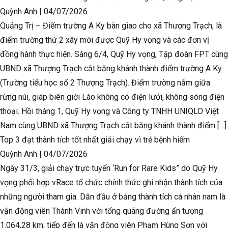
Quỳnh Anh
|
04/07/2026
Quảng Trị – Điểm trường A Ky bàn giao cho xã Thượng Trạch, là
điểm trường thứ 2 xây mới được Quỹ Hy vọng và các đơn vị
đồng hành thực hiện. Sáng 6/4, Quỹ Hy vọng, Tập đoàn FPT cùng
UBND xã Thượng Trạch cắt băng khánh thành điểm trường A Ky
(Trường tiểu học số 2 Thượng Trạch). Điểm trường nằm giữa
rừng núi, giáp biên giới Lào không có điện lưới, không sóng điện
thoại. Hồi tháng 1, Quỹ Hy vọng và Công ty TNHH UNIQLO Việt
Nam cùng UBND xã Thượng Trạch cắt băng khánh thành điểm […]
Top 3 đạt thành tích tốt nhất giải chạy vì trẻ bệnh hiếm
Quỳnh Anh
|
04/07/2026
Ngày 31/3, giải chạy trực tuyến ‘Run for Rare Kids” do Quỹ Hy
vọng phối hợp vRace tổ chức chính thức ghi nhận thành tích của
những người tham gia. Dẫn đầu ở bảng thành tích cá nhân nam là
vận động viên Thành Vinh với tổng quãng đường ấn tượng
1.064,28 km; tiếp đến là vận động viên Phạm Hùng Sơn với