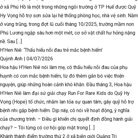
ở xã Phú Hồ là một trong những ngôi trường ở TP Huế được Quỹ
Hy Vọng hỗ trợ sơn sửa lại hệ thống phòng học, nhà vệ sinh. Nằm
ở vùng trũng, trong đợt lũ cuối tháng 10/2025, trường mầm non
Phú Lương ngập sâu hơn một mét, cơ sở vật chất hư hỏng nặng
nề. Sau […]
H’Hen Niê: ‘Thấu hiểu nỗi đau trẻ mắc bệnh hiếm’
Quỳnh Anh
|
04/07/2026
Hoa hậu H’Hen Niê nói làm mẹ, cô thấu hiểu nỗi đau của phụ
huynh có con mắc bệnh hiếm, từ đó thêm gắn bó việc thiện
nguyện, giúp những hoàn cảnh khó khăn. Đầu tháng 3, Hoa hậu
H’Hen Niê làm đại sứ giải chạy Run For Rare Kids do Quỹ Hy
Vọng (Hope) tổ chức, nhằm lan tỏa sự quan tâm, gây quỹ hỗ trợ
bệnh nhi gặp bệnh hiếm. Dịp này, cô nói về hoạt động, ý nghĩa
của chương trình. – Điều gì khiến chị quyết định đồng hành giải
chạy? – Tôi từng có cơ hội góp mặt trong […]
Khánh thành điểm trường thứ 2 ở xã biên giới Quảng Trị