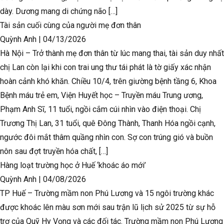
dày. Dương mang di chứng não […]
Tài sản cuối cùng của người mẹ đơn thân
Quỳnh Anh
|
04/13/2026
Hà Nội – Trở thành mẹ đơn thân từ lúc mang thai, tài sản duy nhất
chị Lan còn lại khi con trai ung thư tái phát là tờ giấy xác nhận
hoàn cảnh khó khăn. Chiều 10/4, trên giường bệnh tầng 6, Khoa
Bệnh máu trẻ em, Viện Huyết học – Truyền máu Trung ương,
Phạm Anh Sĩ, 11 tuổi, ngồi cắm cúi nhìn vào điện thoại. Chị
Trương Thị Lan, 31 tuổi, quê Đông Thành, Thanh Hóa ngồi cạnh,
ngước đôi mắt thâm quầng nhìn con. Sợ con trúng gió và buồn
nôn sau đợt truyền hóa chất, […]
Hàng loạt trường học ở Huế ‘khoác áo mới’
Quỳnh Anh
|
04/08/2026
TP Huế – Trường mầm non Phú Lương và 15 ngôi trường khác
được khoác lên màu sơn mới sau trận lũ lịch sử 2025 từ sự hỗ
trợ của Quỹ Hy Vọng và các đối tác. Trường mầm non Phú Lương