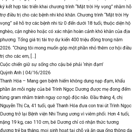
ký kết hợp tác triển khai chương trình “Mặt trời Hy vọng” nhằm hỗ
trợ điều trị cho các bệnh nhi khó khăn. Chương trình “Mặt trời Hy
vọng” sẽ hỗ trợ các bệnh nhi từ 0 đến dưới 18 tuổi, thuộc diện hộ
nghèo, cận nghèo hoặc có xác nhận hoàn cảnh khó khăn của địa
phương. Tổng giá trị tài trợ dự kiến 400 triệu đồng trong năm
2026. “Chúng tôi mong muốn góp một phần nhỏ thêm cơ hội điều
trị cho các em, […]
Cuộc chiến giữ sự sống cho cậu bé phải ‘nhịn đạm’
Quỳnh Anh
|
04/16/2026
Thanh Hóa – Mang gen bệnh hiếm không dung nạp đạm, khẩu
phần ăn mỗi ngày của bé Trình Ngọc Dương được mẹ đong đếm
từng gram nhằm tránh nguy cơ ngộ độc não. Đầu tháng 4, chị
Nguyễn Thị Ca, 41 tuổi, quê Thanh Hóa đưa con trai út Trình Ngọc
Dương trở lại Bệnh viện Nhi Trung ương vì viêm phổi. Hơn 4 tuổi,
nặng 19 kg, cao 110 cm, bé Dương chỉ có nhận thức tương
đương trẻ ba tháng, mọi sinh hoạt tại chỗ và ăn qua ống thông dạ