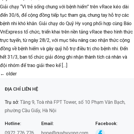
Giải chạy “Vì trẻ sống chung với bệnh hiếm” trên vRace kéo dài
đến 30/6, để cộng đồng tiếp tục tham gia, chung tay hỗ trợ các
bệnh nhi khó khăn. Giải chạy do Quỹ Hy vọng phối hợp cùng Báo
VnExpress tổ chức, triển khai trên nền tảng vRace theo hình thức
trực tuyến, từ ngày 28/2, với mục tiêu nâng cao nhận thức cộng
đồng về bệnh hiếm và gây quỹ hỗ trợ điều trị cho bệnh nhi. Đến
hết 31/3, ban tổ chức giải đóng ghi nhận thành tích cá nhân và
đội nhóm để trao giải theo kế […]
←
older
ĐỊA CHỈ LIÊN HỆ
Trụ sở:
Tầng 9, Toà nhà FPT Tower, số 10 Phạm Văn Bạch,
phường Cầu Giấy, Hà Nội
Hotline:
Email:
Facebook:
0972 776 776
hope@quyhyvong.com