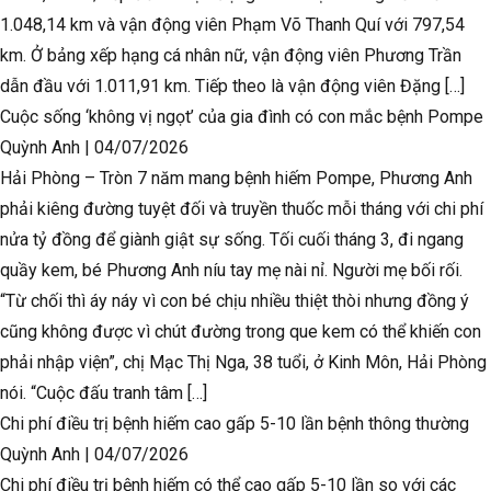
1.048,14 km và vận động viên Phạm Võ Thanh Quí với 797,54
km. Ở bảng xếp hạng cá nhân nữ, vận động viên Phương Trần
dẫn đầu với 1.011,91 km. Tiếp theo là vận động viên Đặng […]
Cuộc sống ‘không vị ngọt’ của gia đình có con mắc bệnh Pompe
Quỳnh Anh
|
04/07/2026
Hải Phòng – Tròn 7 năm mang bệnh hiếm Pompe, Phương Anh
phải kiêng đường tuyệt đối và truyền thuốc mỗi tháng với chi phí
nửa tỷ đồng để giành giật sự sống. Tối cuối tháng 3, đi ngang
quầy kem, bé Phương Anh níu tay mẹ nài nỉ. Người mẹ bối rối.
“Từ chối thì áy náy vì con bé chịu nhiều thiệt thòi nhưng đồng ý
cũng không được vì chút đường trong que kem có thể khiến con
phải nhập viện”, chị Mạc Thị Nga, 38 tuổi, ở Kinh Môn, Hải Phòng
nói. “Cuộc đấu tranh tâm […]
Chi phí điều trị bệnh hiếm cao gấp 5-10 lần bệnh thông thường
Quỳnh Anh
|
04/07/2026
Chi phí điều trị bệnh hiếm có thể cao gấp 5-10 lần so với các