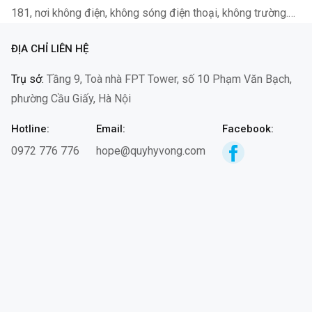
181, nơi không điện, không sóng điện thoại, không trường.
Công trình tại tiểu khu 181, xã Đam Rông 2,…
ĐỊA CHỈ LIÊN HỆ
Trụ sở:
Tầng 9, Toà nhà FPT Tower, số 10 Phạm Văn Bạch,
phường Cầu Giấy, Hà Nội
Hotline:
Email:
Facebook:
0972 776 776
hope@quyhyvong.com