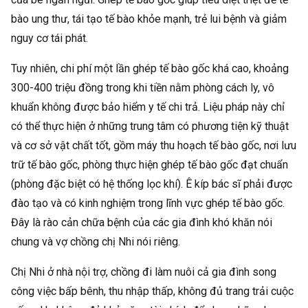
bào ung thư, tái tạo tế bào khỏe mạnh, trẻ lui bệnh và giảm
nguy cơ tái phát.
Tuy nhiên, chi phí một lần ghép tế bào gốc khá cao, khoảng
300-400 triệu đồng trong khi tiền nằm phòng cách ly, vô
khuẩn không được bảo hiểm y tế chi trả. Liệu pháp này chỉ
có thể thực hiện ở những trung tâm có phương tiện kỹ thuật
và cơ sở vật chất tốt, gồm máy thu hoạch tế bào gốc, nơi lưu
trữ tế bào gốc, phòng thực hiện ghép tế bào gốc đạt chuẩn
(phòng đặc biệt có hệ thống lọc khí). Ê kíp bác sĩ phải được
đào tạo và có kinh nghiệm trong lĩnh vực ghép tế bào gốc.
Đây là rào cản chữa bệnh của các gia đình khó khăn nói
chung và vợ chồng chị Nhi nói riêng.
Chị Nhi ở nhà nội trợ, chồng đi làm nuôi cả gia đình song
công việc bấp bênh, thu nhập thấp, không đủ trang trải cuộc