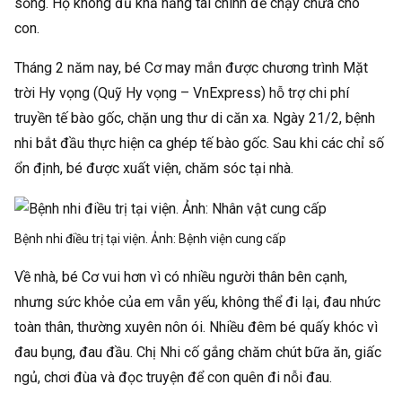
sống. Họ không đủ khả năng tài chính để chạy chữa cho
con.
Tháng 2 năm nay, bé Cơ may mắn được chương trình Mặt
trời Hy vọng (Quỹ Hy vọng – VnExpress) hỗ trợ chi phí
truyền tế bào gốc, chặn ung thư di căn xa. Ngày 21/2, bệnh
nhi bắt đầu thực hiện ca ghép tế bào gốc. Sau khi các chỉ số
ổn định, bé được xuất viện, chăm sóc tại nhà.
Bệnh nhi điều trị tại viện. Ảnh:
Bệnh viện cung cấp
Về nhà, bé Cơ vui hơn vì có nhiều người thân bên cạnh,
nhưng sức khỏe của em vẫn yếu, không thể đi lại, đau nhức
toàn thân, thường xuyên nôn ói. Nhiều đêm bé quấy khóc vì
đau bụng, đau đầu. Chị Nhi cố gắng chăm chút bữa ăn, giấc
ngủ, chơi đùa và đọc truyện để con quên đi nỗi đau.