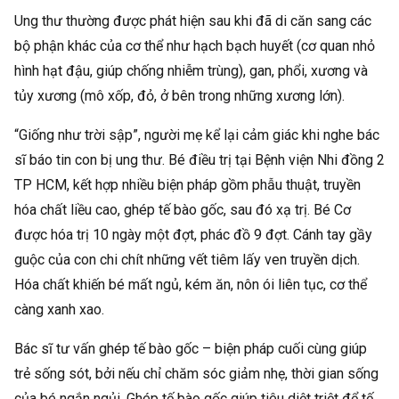
Ung thư thường được phát hiện sau khi đã di căn sang các
bộ phận khác của cơ thể như hạch bạch huyết (cơ quan nhỏ
hình hạt đậu, giúp chống nhiễm trùng), gan, phổi, xương và
tủy xương (mô xốp, đỏ, ở bên trong những xương lớn).
“Giống như trời sập”, người mẹ kể lại cảm giác khi nghe bác
sĩ báo tin con bị ung thư. Bé điều trị tại Bệnh viện Nhi đồng 2
TP HCM, kết hợp nhiều biện pháp gồm phẫu thuật, truyền
hóa chất liều cao, ghép tế bào gốc, sau đó xạ trị. Bé Cơ
được hóa trị 10 ngày một đợt, phác đồ 9 đợt. Cánh tay gầy
guộc của con chi chít những vết tiêm lấy ven truyền dịch.
Hóa chất khiến bé mất ngủ, kém ăn, nôn ói liên tục, cơ thể
càng xanh xao.
Bác sĩ tư vấn ghép tế bào gốc – biện pháp cuối cùng giúp
trẻ sống sót, bởi nếu chỉ chăm sóc giảm nhẹ, thời gian sống
của bé ngắn ngủi. Ghép tế bào gốc giúp tiêu diệt triệt để tế