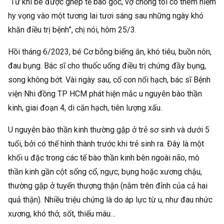
“Từ khi bé được ghép tế bào gốc, vợ chồng tôi có thêm niềm
hy vọng vào một tương lai tươi sáng sau những ngày khó
khăn điều trị bệnh”, chị nói, hôm 25/3.
Hồi tháng 6/2023, bé Cơ bỗng biếng ăn, khó tiêu, buồn nôn,
đau bụng. Bác sĩ cho thuốc uống điều trị chứng đầy bụng,
song không bớt. Vài ngày sau, cổ con nổi hạch, bác sĩ Bệnh
viện Nhi đồng TP HCM phát hiện mắc u nguyên bào thần
kinh, giai đoạn 4, di căn hạch, tiên lượng xấu.
U nguyên bào thần kinh thường gặp ở trẻ sơ sinh và dưới 5
tuổi, bởi có thể hình thành trước khi trẻ sinh ra. Đây là một
khối u đặc trong các tế bào thần kinh bên ngoài não, mô
thần kinh gần cột sống cổ, ngực, bụng hoặc xương chậu,
thường gặp ở tuyến thượng thận (nằm trên đỉnh của cả hai
quả thận). Nhiều triệu chứng là do áp lực từ u, như đau nhức
xương, khó thở, sốt, thiếu máu…