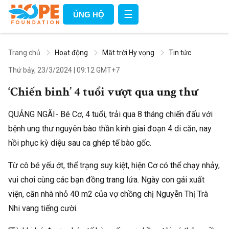
☰
ỦNG HỘ
Trang chủ
Hoạt động
Mặt trời Hy vọng
Tin tức
Thứ bảy, 23/3/2024
|
09:12 GMT+7
‘Chiến binh’ 4 tuổi vượt qua ung thư
QUẢNG NGÃI- Bé Cơ, 4 tuổi, trải qua 8 tháng chiến đấu với
bệnh ung thư nguyên bào thần kinh giai đoạn 4 di căn, nay
hồi phục kỳ diệu sau ca ghép tế bào gốc.
Từ cô bé yếu ớt, thể trạng suy kiệt, hiện Cơ có thể chạy nhảy,
vui chơi cùng các bạn đồng trang lứa. Ngày con gái xuất
viện, căn nhà nhỏ 40 m2 của vợ chồng chị Nguyễn Thị Trà
Nhi vang tiếng cười.