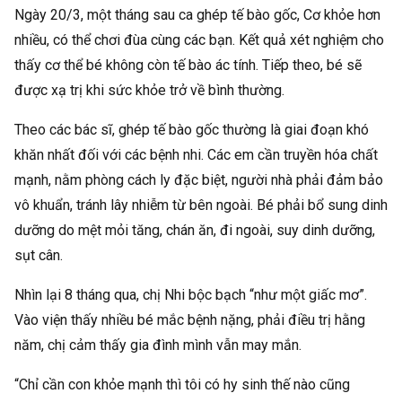
Ngày 20/3, một tháng sau ca ghép tế bào gốc, Cơ khỏe hơn
nhiều, có thể chơi đùa cùng các bạn. Kết quả xét nghiệm cho
thấy cơ thể bé không còn tế bào ác tính. Tiếp theo, bé sẽ
được xạ trị khi sức khỏe trở về bình thường.
Theo các bác sĩ, ghép tế bào gốc thường là giai đoạn khó
khăn nhất đối với các bệnh nhi. Các em cần truyền hóa chất
mạnh, nằm phòng cách ly đặc biệt, người nhà phải đảm bảo
vô khuẩn, tránh lây nhiễm từ bên ngoài. Bé phải bổ sung dinh
dưỡng do mệt mỏi tăng, chán ăn, đi ngoài, suy dinh dưỡng,
sụt cân.
Nhìn lại 8 tháng qua, chị Nhi bộc bạch “như một giấc mơ”.
Vào viện thấy nhiều bé mắc bệnh nặng, phải điều trị hằng
năm, chị cảm thấy gia đình mình vẫn may mắn.
“Chỉ cần con khỏe mạnh thì tôi có hy sinh thế nào cũng