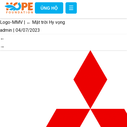
☰
ỦNG HỘ
Logo-MMV
|
←
Mặt trời Hy vọng
admin
|
04/07/2023
←
→