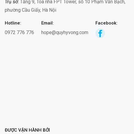
Trụ sở:
Tầng 9, Toà nhà FPT Tower, số 10 Phạm Văn Bạch,
phường Cầu Giấy, Hà Nội
Hotline:
Email:
Facebook:
0972 776 776
hope@quyhyvong.com
ĐƯỢC VẬN HÀNH BỞI