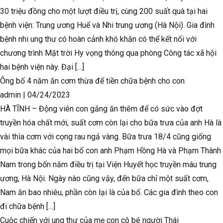
30 triệu đồng cho một lượt điều trị, cùng 200 suất quà tại hai
bệnh viện: Trung ương Huế và Nhi trung ương (Hà Nội). Gia đình
bệnh nhi ung thư có hoàn cảnh khó khăn có thể kết nối với
chương trình Mặt trời Hy vọng thông qua phòng Công tác xã hội
hai bệnh viện này. Đại […]
Ông bố 4 năm ăn cơm thừa để tiền chữa bệnh cho con
admin
|
04/24/2023
HÀ TĨNH – Động viên con gắng ăn thêm để có sức vào đợt
truyền hóa chất mới, suất cơm còn lại cho bữa trưa của anh Hà là
vài thìa cơm với cọng rau ngả vàng. Bữa trưa 18/4 cũng giống
mọi bữa khác của hai bố con anh Phạm Hồng Hà và Phạm Thành
Nam trong bốn năm điều trị tại Viện Huyết học truyền máu trung
ương, Hà Nội. Ngày nào cũng vậy, đến bữa chỉ một suất cơm,
Nam ăn bao nhiêu, phần còn lại là của bố. Các gia đình theo con
đi chữa bệnh […]
Cuộc chiến với ung thư của mẹ con cô bé người Thái