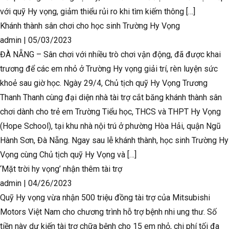
với quỹ Hy vọng, giảm thiểu rủi ro khi tìm kiếm thông […]
Khánh thành sân chơi cho học sinh Trường Hy Vọng
admin
|
05/03/2023
ĐÀ NẴNG – Sân chơi với nhiều trò chơi vận động, đã được khai
trương để các em nhỏ ở Trường Hy vọng giải trí, rèn luyện sức
khoẻ sau giờ học. Ngày 29/4, Chủ tịch quỹ Hy Vọng Trương
Thanh Thanh cùng đại diện nhà tài trợ cắt băng khánh thành sân
chơi dành cho trẻ em Trường Tiểu học, THCS và THPT Hy Vọng
(Hope School), tại khu nhà nội trú ở phường Hòa Hải, quận Ngũ
Hành Sơn, Đà Nẵng. Ngay sau lễ khánh thành, học sinh Trường Hy
Vọng cùng Chủ tịch quỹ Hy Vọng và […]
‘Mặt trời hy vọng’ nhận thêm tài trợ
admin
|
04/26/2023
Quỹ Hy vọng vừa nhận 500 triệu đồng tài trợ của Mitsubishi
Motors Việt Nam cho chương trình hỗ trợ bệnh nhi ung thư. Số
tiền này dự kiến tài trợ chữa bệnh cho 15 em nhỏ, chi phí tối đa