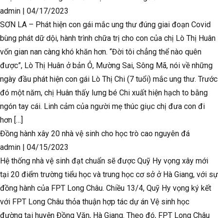
admin
|
04/17/2023
SƠN LA – Phát hiện con gái mắc ung thư đúng giai đoạn Covid
bùng phát dữ dội, hành trình chữa trị cho con của chị Lò Thị Huân
vốn gian nan càng khó khăn hơn. “Đời tôi chẳng thể nào quên
được”, Lò Thị Huân ở bản Ỏ, Mường Sai, Sông Mã, nói về những
ngày đầu phát hiện con gái Lò Thị Chi (7 tuổi) mắc ung thư. Trước
đó một năm, chị Huân thấy lưng bé Chi xuất hiện hạch to bằng
ngón tay cái. Linh cảm của người mẹ thúc giục chị đưa con đi
hơn […]
Đồng hành xây 20 nhà vệ sinh cho học trò cao nguyên đá
admin
|
04/15/2023
Hệ thống nhà vệ sinh đạt chuẩn sẽ được Quỹ Hy vọng xây mới
tại 20 điểm trường tiểu học và trung học cơ sở ở Hà Giang, với sự
đồng hành của FPT Long Châu. Chiều 13/4, Quỹ Hy vọng ký kết
với FPT Long Châu thỏa thuận hợp tác dự án Vệ sinh học
đường tại huyện Đồng Văn, Hà Giang. Theo đó, FPT Long Châu