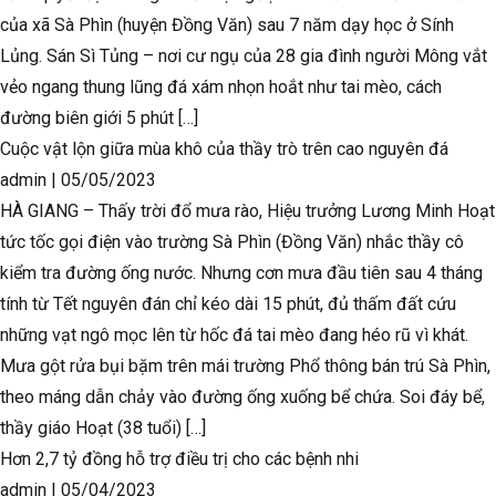
của xã Sà Phìn (huyện Đồng Văn) sau 7 năm dạy học ở Sính
Lủng. Sán Sì Tủng – nơi cư ngụ của 28 gia đình người Mông vắt
vẻo ngang thung lũng đá xám nhọn hoắt như tai mèo, cách
đường biên giới 5 phút […]
Cuộc vật lộn giữa mùa khô của thầy trò trên cao nguyên đá
admin
|
05/05/2023
HÀ GIANG – Thấy trời đổ mưa rào, Hiệu trưởng Lương Minh Hoạt
tức tốc gọi điện vào trường Sà Phìn (Đồng Văn) nhắc thầy cô
kiểm tra đường ống nước. Nhưng cơn mưa đầu tiên sau 4 tháng
tính từ Tết nguyên đán chỉ kéo dài 15 phút, đủ thấm đất cứu
những vạt ngô mọc lên từ hốc đá tai mèo đang héo rũ vì khát.
Mưa gột rửa bụi bặm trên mái trường Phổ thông bán trú Sà Phìn,
theo máng dẫn chảy vào đường ống xuống bể chứa. Soi đáy bể,
thầy giáo Hoạt (38 tuổi) […]
Hơn 2,7 tỷ đồng hỗ trợ điều trị cho các bệnh nhi
admin
|
05/04/2023