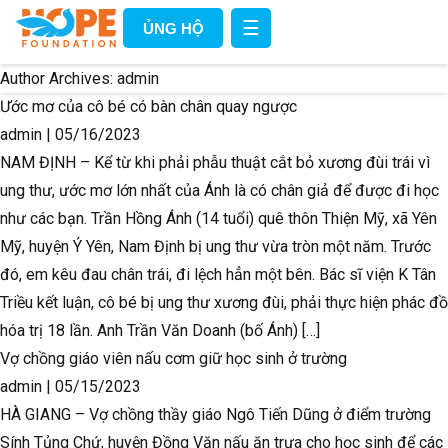
☰
ỦNG HỘ
Author Archives: admin
Ước mơ của cô bé có bàn chân quay ngược
admin
|
05/16/2023
NAM ĐỊNH – Kể từ khi phải phẫu thuật cắt bỏ xương đùi trái vì
ung thư, ước mơ lớn nhất của Ánh là có chân giả để được đi học
như các bạn. Trần Hồng Ánh (14 tuổi) quê thôn Thiện Mỹ, xã Yên
Mỹ, huyện Ý Yên, Nam Định bị ung thư vừa tròn một năm. Trước
đó, em kêu đau chân trái, đi lệch hẳn một bên. Bác sĩ viện K Tân
Triều kết luận, cô bé bị ung thư xương đùi, phải thực hiện phác đồ
hóa trị 18 lần. Anh Trần Văn Doanh (bố Ánh) […]
Vợ chồng giáo viên nấu cơm giữ học sinh ở trường
admin
|
05/15/2023
HÀ GIANG – Vợ chồng thầy giáo Ngô Tiến Dũng ở điểm trường
Sính Tủng Chứ, huyện Đồng Văn nấu ăn trưa cho học sinh để các