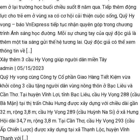
em ở lại trường học buổi chiều suốt 8 năm qua. Tiếp thêm động
lực cho trẻ em ở vùng xa có cơ hội cải thiện cuộc sống, Quỹ Hy
vọng – báo VnExpress tiếp tục nhận quyên góp trong chương
trình Ánh sáng học đường. Mỗi sự chung tay của quý độc giả là
thêm một tia sáng gửi thế hệ tương lai. Quý độc giả có thể xem
thông tin về […]
Xây thêm 3 cầu Hy Vọng giúp người dân miền Tây
admin
|
05/15/2023
Quỹ Hy vọng cùng Công ty Cổ phần Giao Hàng Tiết Kiệm vừa
khởi công 3 cầu tặng người dân vùng nông thôn ở Bạc Liêu và
Cần Thơ. Tại huyện Vĩnh Lợi, tỉnh Bạc Liêu, cầu Hy Vọng 288 (cầu
Bà Mận) tại thị trấn Châu Hưng được xây dựng với chiều dài gần
32 m, rộng 3,8 m; cầu Hy Vọng 289 (cầu Huỳnh Na Si) ở xã Hưng
Hội dài 34,7 m, rộng 3,8 m. Tại Cần Thơ, cầu Hy Vọng 293 (cầu
Ấp Chiến Lược) được xây dựng tại xã Thạnh Lộc, huyện Vĩnh
Thạnh với […]