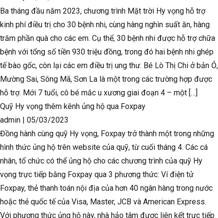
Ba tháng đầu năm 2023, chương trình Mặt trời Hy vọng hỗ trợ
kinh phí điều trị cho 30 bệnh nhi, cùng hàng nghìn suất ăn, hàng
trăm phần quà cho các em. Cụ thể, 30 bệnh nhi được hỗ trợ chữa
bệnh với tổng số tiền 930 triệu đồng, trong đó hai bệnh nhi ghép
tế bào gốc, còn lại các em điều trị ung thư. Bé Lò Thị Chi ở bản Ỏ,
Mường Sai, Sông Mã, Sơn La là một trong các trường hợp được
hỗ trợ. Mới 7 tuổi, cô bé mắc u xương giai đoạn 4 – một […]
Quỹ Hy vọng thêm kênh ủng hộ qua Foxpay
admin
|
05/03/2023
Đồng hành cùng quỹ Hy vọng, Foxpay trở thành một trong những
hình thức ủng hộ trên website của quỹ, từ cuối tháng 4. Các cá
nhân, tổ chức có thể ủng hộ cho các chương trình của quỹ Hy
vọng trực tiếp bằng Foxpay qua 3 phương thức: Ví điện tử
Foxpay, thẻ thanh toán nội địa của hơn 40 ngân hàng trong nước
hoặc thẻ quốc tế của Visa, Master, JCB và American Express.
Với phương thức ủng hộ này, nhà hảo tâm được liên kết trực tiếp