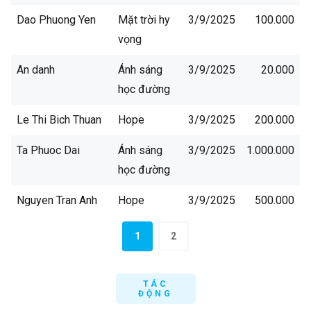
Dao Phuong Yen
Mặt trời hy
3/9/2025
100.000
vọng
An danh
Ánh sáng
3/9/2025
20.000
học đường
Le Thi Bich Thuan
Hope
3/9/2025
200.000
Ta Phuoc Dai
Ánh sáng
3/9/2025
1.000.000
học đường
Nguyen Tran Anh
Hope
3/9/2025
500.000
Thu
1
2
GD Phuong Ngoc
Mặt trời hy
3/9/2025
200.000
vọng
TÁC
ĐỘNG
An danh
Cùng đồng
3/9/2025
500.000