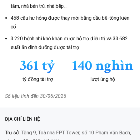
tắm, nhà bán trú, nhà bếp,...
Tran Ha Ngoc
Nâng bước
3/9/2025
2.000.000
458 cầu hư hỏng được thay mới bằng cầu bê-tông kiên
Thien - Ngo Thi
em tới
cố
Thuy Van
trường
3.220 bệnh nhi khó khăn được hỗ trợ điều trị và 33.682
Le Bich Hoan
Mặt trời hy
3/9/2025
100.000
suất ăn dinh dưỡng được tài trợ
vọng
361 tỷ
140 nghìn
Luu Ngoc Ha
Ánh sáng
3/9/2025
200.000
học đường
tỷ đồng tài trợ
lượt ủng hộ
An danh
Hope
3/9/2025
500.000
Số liệu tính đến 30/06/2026
Vu Thi Hoa
Hope
3/9/2025
200.000
An danh
Mặt trời hy
3/9/2025
88.000
ĐỊA CHỈ LIÊN HỆ
vọng
Trụ sở:
Tầng 9, Toà nhà FPT Tower, số 10 Phạm Văn Bạch,
Nguyen Viet Duc
Ánh sáng
3/9/2025
1.000.000