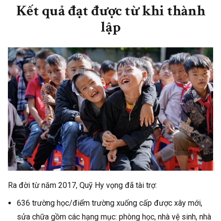
Kết quả đạt được từ khi thành
bào vượt lũ
lập
Nguyen Ngoc Dieu
Mặt trời hy
3/9/2025
200.000
Loan
vọng
Dinh Thai Kiet
Hope
3/9/2025
100.000
Huy Minh
Mặt trời hy
3/9/2025
100.000
vọng
Le Thi Tham
Ánh sáng
3/9/2025
50.000
học đường
Ngo Thi Thuy
Hope
3/9/2025
20.000
Dung
Ra đời từ năm 2017, Quỹ Hy vọng đã tài trợ:
Tran Ha Ngoc
Ánh sáng
3/9/2025
2.000.000
636 trường học/điểm trường xuống cấp được xây mới,
Thien - Ngo Thi
học đường
sửa chữa gồm các hạng mục: phòng học, nhà vệ sinh, nhà
Thuy Van