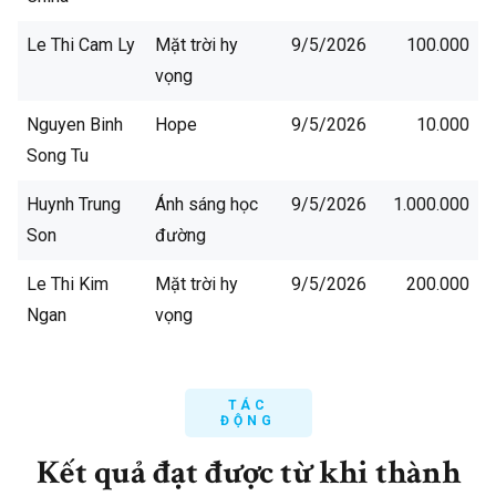
Le Thi Cam Ly
Mặt trời hy
9/5/2026
100.000
vọng
Nguyen Binh
Hope
9/5/2026
10.000
Song Tu
Huynh Trung
Ánh sáng học
9/5/2026
1.000.000
Son
đường
Le Thi Kim
Mặt trời hy
9/5/2026
200.000
Ngan
vọng
Nguyen Thu
Ánh sáng học
9/5/2026
50.000
Huyen
đường
TÁC
ĐỘNG
Vu My Linh
Mặt trời hy
9/5/2026
200.000
Kết quả đạt được từ khi thành
vọng