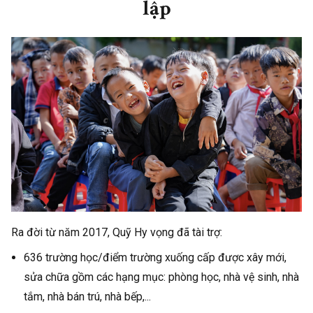
lập
Van Thi Thu
Hope
9/5/2026
200.000
Huong
Hoang Quoc
Mặt trời hy
9/5/2026
350.000
Thai
vọng
Phan Thi
Hope
9/5/2026
200.000
Huong
An danh
Mặt trời hy
9/5/2026
20.000
vọng
Hoang Van
Mặt trời hy
9/5/2026
360.000
Ra đời từ năm 2017, Quỹ Hy vọng đã tài trợ:
Ngoc
vọng
636 trường học/điểm trường xuống cấp được xây mới,
An danh
Mặt trời hy
9/5/2026
5.000
sửa chữa gồm các hạng mục: phòng học, nhà vệ sinh, nhà
vọng
tắm, nhà bán trú, nhà bếp,...