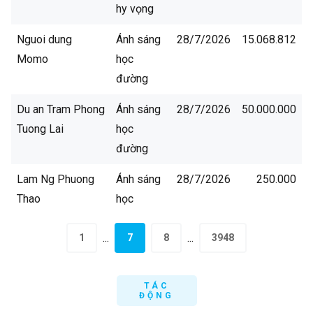
hy vọng
Nguoi dung
Ánh sáng
28/7/2026
15.068.812
Momo
học
đường
Du an Tram Phong
Ánh sáng
28/7/2026
50.000.000
Tuong Lai
học
đường
Lam Ng Phuong
Ánh sáng
28/7/2026
250.000
Thao
học
đường
...
...
1
7
8
3948
Nguoi dung
Ánh sáng
28/7/2026
510.000
Givenow
học
TÁC
đường
ĐỘNG