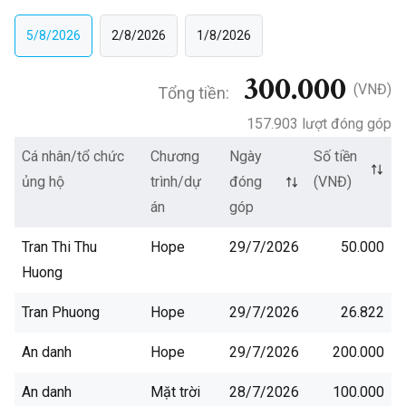
5/8/2026
2/8/2026
1/8/2026
300.000
(VNĐ)
Tổng tiền:
157.903 lượt đóng góp
Cá nhân/tổ chức
Chương
Ngày
Số tiền
ủng hộ
trình/dự
đóng
(VNĐ)
án
góp
Tran Thi Thu
Hope
29/7/2026
50.000
Huong
Tran Phuong
Hope
29/7/2026
26.822
An danh
Hope
29/7/2026
200.000
An danh
Mặt trời
28/7/2026
100.000