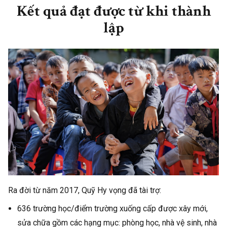
Nhom 4 lop
Ánh sáng
28/7/2026
400.000
Kết quả đạt được từ khi thành
HR21101
học
lập
đường
Nhom 6 co ChiHM
Ánh sáng
28/7/2026
500.000
học
đường
Nhom 2
Ánh sáng
28/7/2026
500.000
DM21105
học
đường
Gear Inc VN
Mặt trời
28/7/2026
26.333.277
hy vọng
Ra đời từ năm 2017, Quỹ Hy vọng đã tài trợ:
Nguyen Thuy
Mặt trời
28/7/2026
300.000
Duong
hy vọng
636 trường học/điểm trường xuống cấp được xây mới,
sửa chữa gồm các hạng mục: phòng học, nhà vệ sinh, nhà