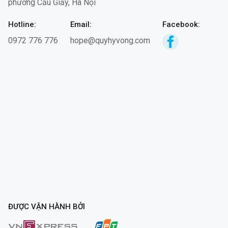
phường Cầu Giấy, Hà Nội
học
đường
Hotline:
Email:
Facebook:
0972 776 776
hope@quyhyvong.com
Mach The Van
Hope
28/7/2026
50.000
Tran Minh Tri
Hope
28/7/2026
50.000
Dpd
Mặt trời
28/7/2026
200.000
hy vọng
Nguyen Luong
Mặt trời
28/7/2026
240.000
Huynh Giao
hy vọng
An danh
Mặt trời
28/7/2026
500.000
hy vọng
Nguyen Thi Thu
Mặt trời
28/7/2026
200.000
ĐƯỢC VẬN HÀNH BỞI
Huyen
hy vọng