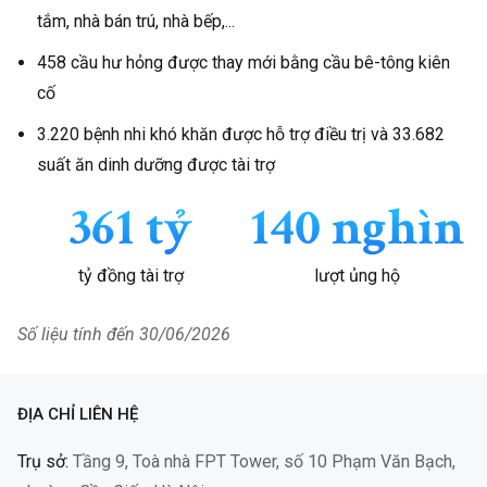
Fin
Mặt trời
28/7/2026
50.000
tắm, nhà bán trú, nhà bếp,...
hy vọng
458 cầu hư hỏng được thay mới bằng cầu bê-tông kiên
KKhanh
Mặt trời
28/7/2026
100.000
cố
hy vọng
3.220 bệnh nhi khó khăn được hỗ trợ điều trị và 33.682
PTH
Mặt trời
28/7/2026
200.000
suất ăn dinh dưỡng được tài trợ
hy vọng
361 tỷ
140 nghìn
Tap the nha RWD
Hope
28/7/2026
50.000
tỷ đồng tài trợ
lượt ủng hộ
Nguyen Quy
Mặt trời
28/7/2026
300.000
Duong
hy vọng
Số liệu tính đến 30/06/2026
An danh
Nâng
28/7/2026
500.000
bước em
ĐỊA CHỈ LIÊN HỆ
tới trường
Trụ sở:
Tầng 9, Toà nhà FPT Tower, số 10 Phạm Văn Bạch,
Tran Bach Duong
Ánh sáng
28/7/2026
100.000