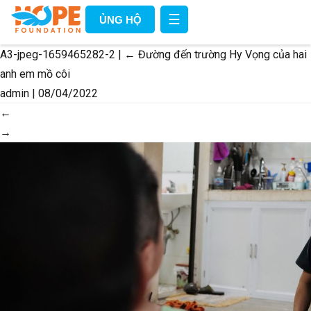
☰
ỦNG HỘ
A3-jpeg-1659465282-2
|
←
Đường đến trường Hy Vọng của hai
anh em mồ côi
admin
|
08/04/2022
←
→