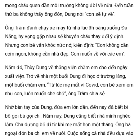
mong cháu quen dần môi trường không đòi về nữa. Đến tuần
thứ ba không thấy ông đón, Dung nói “con sẽ tự về”.
Ông Trâm đành chạy xe máy từ nhà lúc 3h sáng xuống Đà
Nẵng, hy vọng gặp nhau sẽ khuyên cháu thay đổi ý định.
Nhưng con bé vẫn khóc nức nở, kiên định: “Con không cần
cơm ngon, không cần nhà đẹp. Con muốn về với các em”.
Năm đó, Thùy Dung về thẳng viện chăm em cho đến ngày
xuất viện. Trở về nhà một buổi Dung đi học ở trường làng,
một buổi chăm em. “Từ lúc mẹ mất vì Covid, con bé xem em
như con, luôn muốn che chở”, ông Trâm chia sẻ.
Nhờ bàn tay của Dung, đứa em lớn dần, đến nay đã biết bi
bô gọi bà gọi chị. Năm nay, Dung cũng biết nhà mình nghèo
lắm. Cha dượng bỏ đi từ khi mẹ mất hơn một tháng. Ông bà
ngoại đón ba chị em về nuôi. Cuộc sống cả nhà đều dựa vào