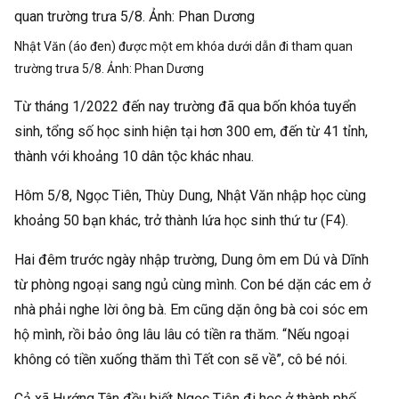
Nhật Văn (áo đen) được một em khóa dưới dẫn đi tham quan
trường trưa 5/8. Ảnh:
Phan Dương
Từ tháng 1/2022 đến nay trường đã qua bốn khóa tuyển
sinh, tổng số học sinh hiện tại hơn 300 em, đến từ 41 tỉnh,
thành với khoảng 10 dân tộc khác nhau.
Hôm 5/8, Ngọc Tiên, Thùy Dung, Nhật Văn nhập học cùng
khoảng 50 bạn khác, trở thành lứa học sinh thứ tư (F4).
Hai đêm trước ngày nhập trường, Dung ôm em Dú và Dĩnh
từ phòng ngoại sang ngủ cùng mình. Con bé dặn các em ở
nhà phải nghe lời ông bà. Em cũng dặn ông bà coi sóc em
hộ mình, rồi bảo ông lâu lâu có tiền ra thăm. “Nếu ngoại
không có tiền xuống thăm thì Tết con sẽ về”, cô bé nói.
Cả xã Hướng Tân đều biết Ngọc Tiên đi học ở thành phố.