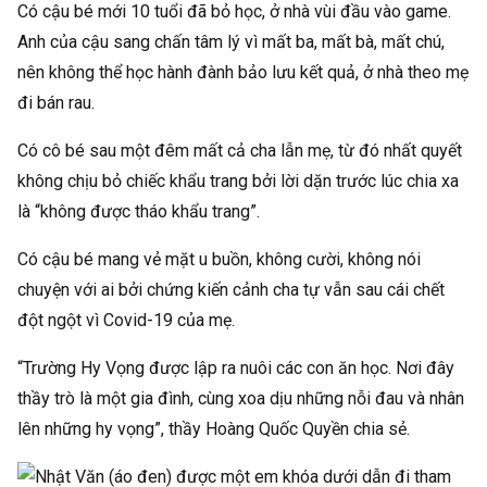
Có cậu bé mới 10 tuổi đã bỏ học, ở nhà vùi đầu vào game.
Anh của cậu sang chấn tâm lý vì mất ba, mất bà, mất chú,
nên không thể học hành đành bảo lưu kết quả, ở nhà theo mẹ
đi bán rau.
Có cô bé sau một đêm mất cả cha lẫn mẹ, từ đó nhất quyết
không chịu bỏ chiếc khẩu trang bởi lời dặn trước lúc chia xa
là “không được tháo khẩu trang”.
Có cậu bé mang vẻ mặt u buồn, không cười, không nói
chuyện với ai bởi chứng kiến cảnh cha tự vẫn sau cái chết
đột ngột vì Covid-19 của mẹ.
“Trường Hy Vọng được lập ra nuôi các con ăn học. Nơi đây
thầy trò là một gia đình, cùng xoa dịu những nỗi đau và nhân
lên những hy vọng”, thầy Hoàng Quốc Quyền chia sẻ.