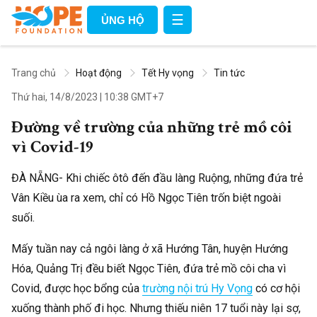
☰
ỦNG HỘ
Trang chủ
Hoạt động
Tết Hy vọng
Tin tức
Thứ hai, 14/8/2023
|
10:38 GMT+7
Đường về trường của những trẻ mồ côi
vì Covid-19
ĐÀ NẴNG- Khi chiếc ôtô đến đầu làng Ruộng, những đứa trẻ
Vân Kiều ùa ra xem, chỉ có Hồ Ngọc Tiên trốn biệt ngoài
suối.
Mấy tuần nay cả ngôi làng ở xã Hướng Tân, huyện Hướng
Hóa, Quảng Trị đều biết Ngọc Tiên, đứa trẻ mồ côi cha vì
Covid, được học bổng của
trường nội trú Hy Vọng
có cơ hội
xuống thành phố đi học. Nhưng thiếu niên 17 tuổi này lại sợ,