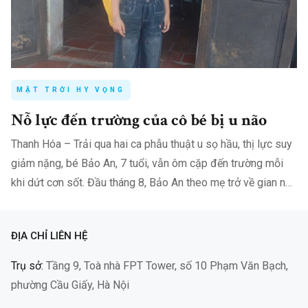
MẶT TRỜI HY VỌNG
Nỗ lực đến trường của cô bé bị u não
Thanh Hóa – Trải qua hai ca phẫu thuật u sọ hầu, thị lực suy
giảm nặng, bé Bảo An, 7 tuổi, vẫn ôm cặp đến trường mỗi
khi dứt cơn sốt. Đầu tháng 8, Bảo An theo mẹ trở về gian nhà
nhỏ ở…
ĐỊA CHỈ LIÊN HỆ
Trụ sở:
Tầng 9, Toà nhà FPT Tower, số 10 Phạm Văn Bạch,
phường Cầu Giấy, Hà Nội