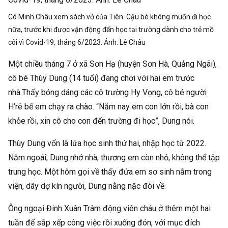
Cô Minh Châu xem sách vở của Tiên. Cậu bé không muốn đi học
nữa, trước khi được vận động đến học tại trường dành cho trẻ mồ
côi vì Covid-19, tháng 6/2023. Ảnh:
Lê Châu
Một chiều tháng 7 ở xã Sơn Hạ (huyện Sơn Hà, Quảng Ngãi),
cô bé Thùy Dung (14 tuổi) đang chơi với hai em trước
nhà.Thấy bóng dáng các cô trường Hy Vọng, cô bé người
H’rê bế em chạy ra chào. “Năm nay em con lớn rồi, bà con
khỏe rồi, xin cô cho con đến trường đi học”, Dung nói.
Thùy Dung vốn là lứa học sinh thứ hai, nhập học từ 2022.
Năm ngoái, Dung nhớ nhà, thương em còn nhỏ, không thể tập
trung học. Một hôm gọi về thấy đứa em sơ sinh nằm trong
viện, dây dợ kín người, Dung nằng nặc đòi về.
Ông ngoại Đinh Xuân Trâm động viên cháu ở thêm một hai
tuần để sắp xếp công việc rồi xuống đón, với mục đích