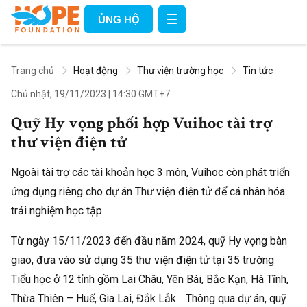
☰
ỦNG HỘ
Trang chủ
Hoạt động
Thư viện trường học
Tin tức
Chủ nhật, 19/11/2023
|
14:30 GMT+7
Quỹ Hy vọng phối hợp Vuihoc tài trợ
thư viện điện tử
Ngoài tài trợ các tài khoản học 3 môn, Vuihoc còn phát triển
ứng dụng riêng cho dự án Thư viện điện tử để cá nhân hóa
trải nghiệm học tập.
Từ ngày 15/11/2023 đến đầu năm 2024, quỹ Hy vọng bàn
giao, đưa vào sử dụng 35 thư viện điện tử tại 35 trường
Tiểu học ở 12 tỉnh gồm Lai Châu, Yên Bái, Bắc Kạn, Hà Tĩnh,
Thừa Thiên – Huế, Gia Lai, Đắk Lắk… Thông qua dự án, quỹ