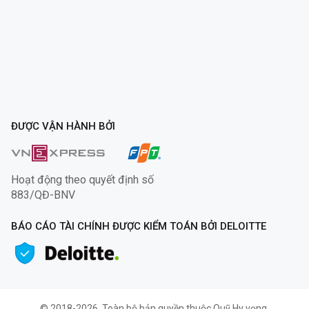
ĐƯỢC VẬN HÀNH BỞI
Hoạt động theo quyết định số
883/QĐ-BNV
BÁO CÁO TÀI CHÍNH ĐƯỢC KIỂM TOÁN BỞI DELOITTE
© 2018-2026. Toàn bộ bản quyền thuộc Quỹ Hy vọng.