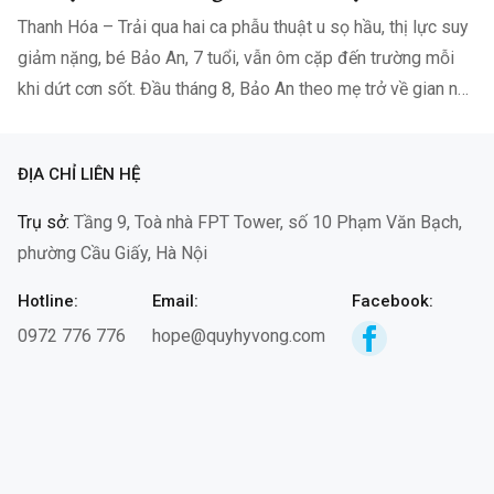
Thanh Hóa – Trải qua hai ca phẫu thuật u sọ hầu, thị lực suy
giảm nặng, bé Bảo An, 7 tuổi, vẫn ôm cặp đến trường mỗi
khi dứt cơn sốt. Đầu tháng 8, Bảo An theo mẹ trở về gian nhà
nhỏ ở…
ĐỊA CHỈ LIÊN HỆ
Trụ sở:
Tầng 9, Toà nhà FPT Tower, số 10 Phạm Văn Bạch,
phường Cầu Giấy, Hà Nội
Hotline:
Email:
Facebook:
0972 776 776
hope@quyhyvong.com