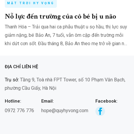
MẶT TRỜI HY VỌNG
Nỗ lực đến trường của cô bé bị u não
Thanh Hóa – Trải qua hai ca phẫu thuật u sọ hầu, thị lực suy
giảm nặng, bé Bảo An, 7 tuổi, vẫn ôm cặp đến trường mỗi
khi dứt cơn sốt. Đầu tháng 8, Bảo An theo mẹ trở về gian nhà
nhỏ ở…
ĐỊA CHỈ LIÊN HỆ
Trụ sở:
Tầng 9, Toà nhà FPT Tower, số 10 Phạm Văn Bạch,
phường Cầu Giấy, Hà Nội
Hotline:
Email:
Facebook:
0972 776 776
hope@quyhyvong.com