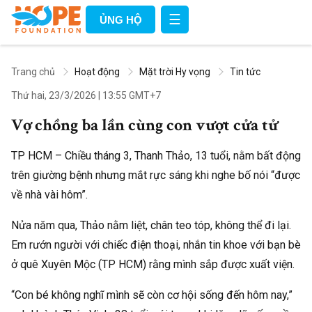
☰
ỦNG HỘ
Trang chủ
Hoạt động
Mặt trời Hy vọng
Tin tức
Thứ hai, 23/3/2026
|
13:55 GMT+7
Vợ chồng ba lần cùng con vượt cửa tử
TP HCM – Chiều tháng 3, Thanh Thảo, 13 tuổi, nằm bất động
trên giường bệnh nhưng mắt rực sáng khi nghe bố nói “được
về nhà vài hôm”.
Nửa năm qua, Thảo nằm liệt, chân teo tóp, không thể đi lại.
Em rướn người với chiếc điện thoại, nhắn tin khoe với bạn bè
ở quê Xuyên Mộc (TP HCM) rằng mình sắp được xuất viện.
“Con bé không nghĩ mình sẽ còn cơ hội sống đến hôm nay,”