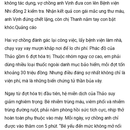
không tác dụng, vợ chồng anh Vịnh đưa con lên Bệnh viện
Nhi đồng 2 kiểm tra. Nhận kết quả con gái mắc ung thư máu,
anh Vịnh đứng chết lặng, còn chị Thanh nắm tay con bật
khóc.Quảng cáo
Hai vợ chồng đành gác lại công việc, lấy bệnh viện làm nhà,
chạy vạy vay mượn khắp nơi để lo chi phí. Phác đồ của
Thảo gồm 6 đợt hóa trị. Thuộc nhóm nguy cơ cao, em phải
dùng nhiều loại thuốc ngoài danh mục bảo hiểm, mỗi đợt tốn
khoảng 30 triệu đồng. Nhưng điều đáng sợ nhất không chỉ là
viện phí, mà là những biến chứng tử thần bủa vây.
Ngay từ đợt hóa trị đầu tiên, hệ miễn dịch của Thảo suy
giảm nghiêm trọng. Bé nhiễm trùng máu, viêm phổi và nhiễm
trùng đường ruột, phải nằm phòng hồi sức tích cực, nhịp thở
hoàn toàn phụ thuộc vào máy. Mỗi ngày, vợ chồng anh chỉ
được vào thăm con 5 phút. “Bé yếu đến mức không mở nổi