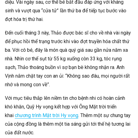
diệu. Vài ngày sau, cơ thể bé bắt đầu đáp ứng với kháng
sinh và vượt qua “cửa tử” lần thứ ba để tiếp tục bước vào
đợt hóa trị thứ hai.
Đến cuối tháng 3 này, Thảo được bác sĩ cho về nhà vài ngày
để phục hồi thể trạng trước khi vào đợt truyền hóa chất thứ
ba. Với cô bé, đây là món quà quý giá sau gần nửa năm xa
nhà. Nhìn cơ thể sụt từ 55 kg xuống còn 33 kg, tóc rụng
sạch, Thảo thoáng buồn vì sợ bạn bè không nhận ra. Anh
Vịnh nắm chặt tay con an ủi: “Không sao đâu, mọi người rất
nhớ và mong con về”.
Với mục tiêu thắp lên niềm tin cho bệnh nhi có hoàn cảnh
khó khăn, Quỹ Hy vọng kết hợp với Ông Mặt trời triển
khai
chương trình Mặt trời Hy vọng
. Thêm một sự chung tay
của cộng đồng là thêm một tia sáng gửi tới thế hệ tương lai
của đất nước.