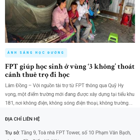
ÁNH SÁNG HỌC ĐƯỜNG
FPT giúp học sinh ở vùng ‘3 không’ thoát
cảnh thuê trọ đi học
Lâm Đồng – Với nguồn tài trợ từ FPT thông qua Quỹ Hy
vọng, một điểm trường mới đang được xây dựng tại tiểu khu
181, nơi không điện, không sóng điện thoại, không trường.
Công trình tại tiểu khu 181, xã Đam Rông 2,…
ĐỊA CHỈ LIÊN HỆ
Trụ sở:
Tầng 9, Toà nhà FPT Tower, số 10 Phạm Văn Bạch,