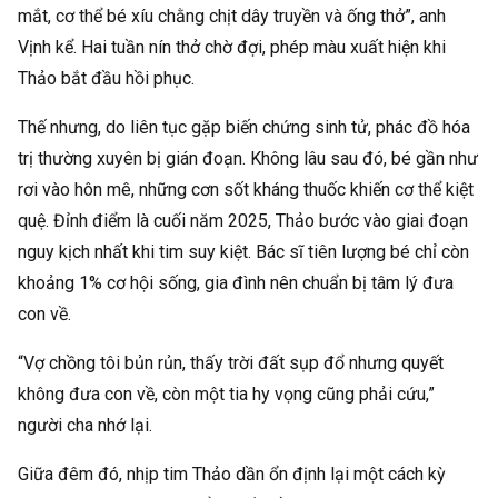
mắt, cơ thể bé xíu chằng chịt dây truyền và ống thở”, anh
Vịnh kể. Hai tuần nín thở chờ đợi, phép màu xuất hiện khi
Thảo bắt đầu hồi phục.
Thế nhưng, do liên tục gặp biến chứng sinh tử, phác đồ hóa
trị thường xuyên bị gián đoạn. Không lâu sau đó, bé gần như
rơi vào hôn mê, những cơn sốt kháng thuốc khiến cơ thể kiệt
quệ. Đỉnh điểm là cuối năm 2025, Thảo bước vào giai đoạn
nguy kịch nhất khi tim suy kiệt. Bác sĩ tiên lượng bé chỉ còn
khoảng 1% cơ hội sống, gia đình nên chuẩn bị tâm lý đưa
con về.
“Vợ chồng tôi bủn rủn, thấy trời đất sụp đổ nhưng quyết
không đưa con về, còn một tia hy vọng cũng phải cứu,”
người cha nhớ lại.
Giữa đêm đó, nhịp tim Thảo dần ổn định lại một cách kỳ