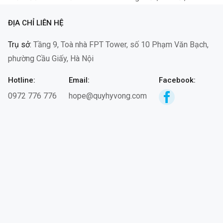
chị Nguyễn Thị Thịnh, em dâu chị…
ĐỊA CHỈ LIÊN HỆ
Trụ sở:
Tầng 9, Toà nhà FPT Tower, số 10 Phạm Văn Bạch,
phường Cầu Giấy, Hà Nội
Hotline:
Email:
Facebook:
0972 776 776
hope@quyhyvong.com