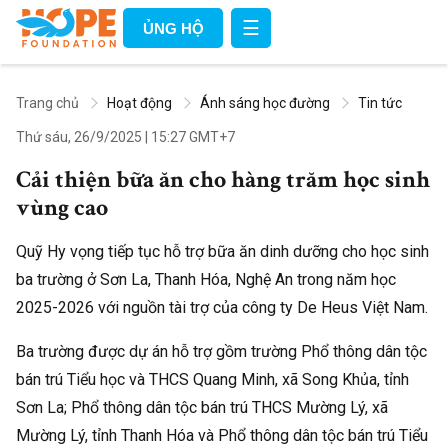
☰
ỦNG HỘ
Trang chủ
Hoạt động
Ánh sáng học đường
Tin tức
Thứ sáu, 26/9/2025
|
15:27 GMT+7
Cải thiện bữa ăn cho hàng trăm học sinh
vùng cao
Quỹ Hy vọng tiếp tục hỗ trợ bữa ăn dinh dưỡng cho học sinh
ba trường ở Sơn La, Thanh Hóa, Nghệ An trong năm học
2025-2026 với nguồn tài trợ của công ty De Heus Việt Nam.
Ba trường được dự án hỗ trợ gồm trường Phổ thông dân tộc
bán trú Tiểu học và THCS Quang Minh, xã Song Khủa, tỉnh
Sơn La; Phổ thông dân tộc bán trú THCS Mường Lý, xã
Mường Lý, tỉnh Thanh Hóa và Phổ thông dân tộc bán trú Tiểu