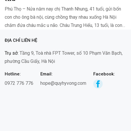
Phú Thọ – Nửa năm nay chị Thanh Nhung, 41 tuổi, gửi bốn
con cho ông bà nội, cùng chồng thay nhau xuống Hà Nội
chăm đứa cháu mắc u não. Cháu Trung Hiếu, 13 tuổi, là con
chị Nguyễn Thị Thịnh, em dâu chị…
ĐỊA CHỈ LIÊN HỆ
Trụ sở:
Tầng 9, Toà nhà FPT Tower, số 10 Phạm Văn Bạch,
phường Cầu Giấy, Hà Nội
Hotline:
Email:
Facebook:
0972 776 776
hope@quyhyvong.com