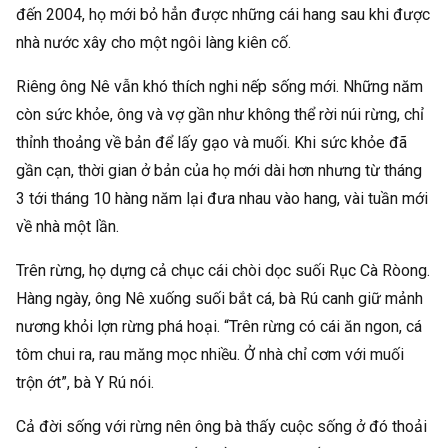
đến 2004, họ mới bỏ hẳn được những cái hang sau khi được
nhà nước xây cho một ngôi làng kiên cố.
Riêng ông Nê vẫn khó thích nghi nếp sống mới. Những năm
còn sức khỏe, ông và vợ gần như không thể rời núi rừng, chỉ
thỉnh thoảng về bản để lấy gạo và muối. Khi sức khỏe đã
gần cạn, thời gian ở bản của họ mới dài hơn nhưng từ tháng
3 tới tháng 10 hàng năm lại đưa nhau vào hang, vài tuần mới
về nhà một lần.
Trên rừng, họ dựng cả chục cái chòi dọc suối Rục Cà Ròong.
Hàng ngày, ông Nê xuống suối bắt cá, bà Rú canh giữ mảnh
nương khỏi lợn rừng phá hoại. “Trên rừng có cái ăn ngon, cá
tôm chui ra, rau măng mọc nhiều. Ở nhà chỉ cơm với muối
trộn ớt”, bà Y Rú nói.
Cả đời sống với rừng nên ông bà thấy cuộc sống ở đó thoải