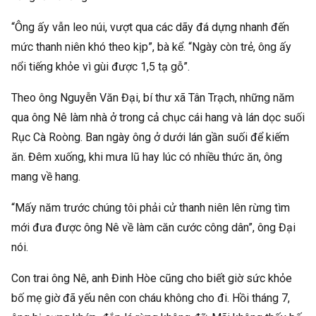
“Ông ấy vẫn leo núi, vượt qua các dãy đá dựng nhanh đến
mức thanh niên khó theo kịp”, bà kể. “Ngày còn trẻ, ông ấy
nổi tiếng khỏe vì gùi được 1,5 tạ gỗ”.
Theo ông Nguyễn Văn Đại, bí thư xã Tân Trạch, những năm
qua ông Nê làm nhà ở trong cả chục cái hang và lán dọc suối
Rục Cà Roòng. Ban ngày ông ở dưới lán gần suối để kiếm
ăn. Đêm xuống, khi mưa lũ hay lúc có nhiều thức ăn, ông
mang về hang.
“Mấy năm trước chúng tôi phải cử thanh niên lên rừng tìm
mới đưa được ông Nê về làm căn cước công dân”, ông Đại
nói.
Con trai ông Nê, anh Đinh Hòe cũng cho biết giờ sức khỏe
bố mẹ giờ đã yếu nên con cháu không cho đi. Hồi tháng 7,