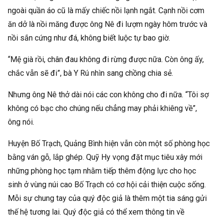
ngoài quần áo cũ là mấy chiếc nồi lạnh ngắt. Cạnh nồi cơm
ăn dở là nồi măng được ông Nê đi lượm ngày hôm trước và
nồi sắn cứng như đá, không biết luộc tự bao giờ.
“Mệ già rồi, chân đau không đi rừng được nữa. Còn ông ấy,
chắc vẫn sẽ đi”, bà Y Rú nhìn sang chồng chia sẻ.
Nhưng ông Nê thở dài nói các con không cho đi nữa. “Tôi sợ
không có bạc cho chúng nếu chẳng may phải khiêng về”,
ông nói.
Huyện Bố Trạch, Quảng Bình hiện vẫn còn một số phòng học
bằng ván gỗ, lắp ghép. Quỹ Hy vọng đặt mục tiêu xây mới
những phòng học tạm nhằm tiếp thêm động lực cho học
sinh ở vùng núi cao Bố Trạch có cơ hội cải thiện cuộc sống.
Mỗi sự chung tay của quý độc giả là thêm một tia sáng gửi
thế hệ tương lai. Quý độc giả có thể xem thông tin về