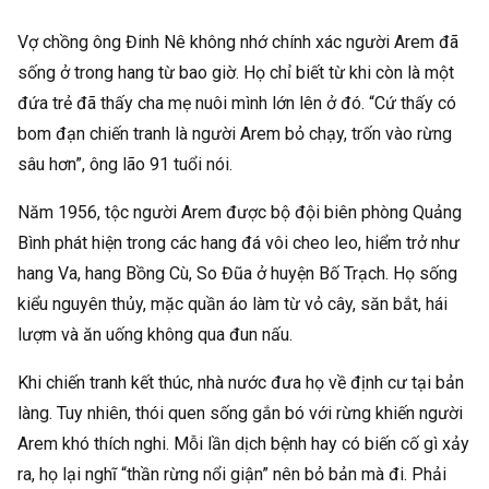
Vợ chồng ông Đinh Nê không nhớ chính xác người Arem đã
sống ở trong hang từ bao giờ. Họ chỉ biết từ khi còn là một
đứa trẻ đã thấy cha mẹ nuôi mình lớn lên ở đó. “Cứ thấy có
bom đạn chiến tranh là người Arem bỏ chạy, trốn vào rừng
sâu hơn”, ông lão 91 tuổi nói.
Năm 1956, tộc người Arem được bộ đội biên phòng Quảng
Bình phát hiện trong các hang đá vôi cheo leo, hiểm trở như
hang Va, hang Bồng Cù, So Đũa ở huyện Bố Trạch. Họ sống
kiểu nguyên thủy, mặc quần áo làm từ vỏ cây, săn bắt, hái
lượm và ăn uống không qua đun nấu.
Khi chiến tranh kết thúc, nhà nước đưa họ về định cư tại bản
làng. Tuy nhiên, thói quen sống gắn bó với rừng khiến người
Arem khó thích nghi. Mỗi lần dịch bệnh hay có biến cố gì xảy
ra, họ lại nghĩ “thần rừng nổi giận” nên bỏ bản mà đi. Phải