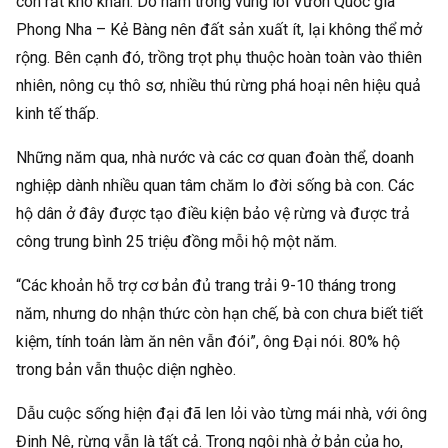
còn rất khó khăn. Do nằm trong vùng lõi Vườn Quốc gia
Phong Nha – Kẻ Bàng nên đất sản xuất ít, lại không thể mở
rộng. Bên cạnh đó, trồng trọt phụ thuộc hoàn toàn vào thiên
nhiên, nông cụ thô sơ, nhiều thú rừng phá hoại nên hiệu quả
kinh tế thấp.
Những năm qua, nhà nước và các cơ quan đoàn thể, doanh
nghiệp dành nhiều quan tâm chăm lo đời sống bà con. Các
hộ dân ở đây được tạo điều kiện bảo vệ rừng và được trả
công trung bình 25 triệu đồng mỗi hộ một năm.
“Các khoản hỗ trợ cơ bản đủ trang trải 9-10 tháng trong
năm, nhưng do nhận thức còn hạn chế, bà con chưa biết tiết
kiệm, tính toán làm ăn nên vẫn đói”, ông Đại nói. 80% hộ
trong bản vẫn thuộc diện nghèo.
Dẫu cuộc sống hiện đại đã len lỏi vào từng mái nhà, với ông
Đinh Nê, rừng vẫn là tất cả. Trong ngôi nhà ở bản của họ,