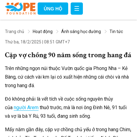
☰
ỦNG HỘ
Trang chủ
Hoạt động
Ánh sáng học đường
Tin tức
Thứ ba, 18/2/2025
|
08:51 GMT+7
Cặp vợ chồng 90 năm sống trong hang đá
Trên những ngọn núi thuộc Vườn quốc gia Phong Nha – Kẻ
Bàng, cứ cách vài km lại có xuất hiện những cái chòi và nhà
trong hang đá.
Đó không phải là vết tích về cuộc sống nguyên thủy
của
người Arem
thuở trước, mà là nơi ông Đinh Nê, 91 tuổi
và vợ là bà Y Rú, 93 tuổi, đang sinh sống.
Mấy năm gần đây, cặp vợ chồng chủ yếu ở trong hang Chim,