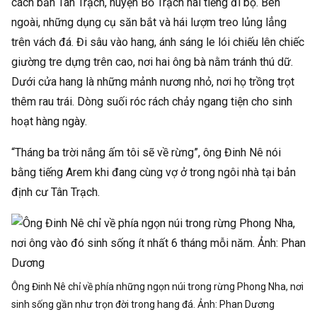
cách bản Tân Trạch, huyện Bố Trạch hai tiếng đi bộ. Bên
ngoài, những dụng cụ săn bắt và hái lượm treo lủng lẳng
trên vách đá. Đi sâu vào hang, ánh sáng le lói chiếu lên chiếc
giường tre dựng trên cao, nơi hai ông bà nằm tránh thú dữ.
Dưới cửa hang là những mảnh nương nhỏ, nơi họ trồng trọt
thêm rau trái. Dòng suối róc rách chảy ngang tiện cho sinh
hoạt hàng ngày.
“Tháng ba trời nắng ấm tôi sẽ về rừng”, ông Đinh Nê nói
bằng tiếng Arem khi đang cùng vợ ở trong ngôi nhà tại bản
định cư Tân Trạch.
Ông Đinh Nê chỉ về phía những ngọn núi trong rừng Phong Nha, nơi
sinh sống gần như trọn đời trong hang đá. Ảnh:
Phan Dương