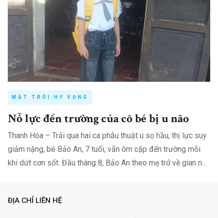
MẶT TRỜI HY VỌNG
Nỗ lực đến trường của cô bé bị u não
Thanh Hóa – Trải qua hai ca phẫu thuật u sọ hầu, thị lực suy
giảm nặng, bé Bảo An, 7 tuổi, vẫn ôm cặp đến trường mỗi
khi dứt cơn sốt. Đầu tháng 8, Bảo An theo mẹ trở về gian nhà
nhỏ ở…
ĐỊA CHỈ LIÊN HỆ