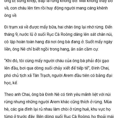
ông bị sưng khớp, đắp lá rừng không đỡ. Mãi không thấy bố
về, con cháu lên tìm rồi huy động người mang cáng khênh
ông về.
Đi trạm xá về được mấy bữa, hai chân ông lại nhớ rừng. Đến
tháng 9, nước lũ ở suối Rục Cà Roòng dâng lên sát chân núi,
cô lập hoàn toàn hang đá nơi ông bà đang ở. Suốt mấy ngày
liền, ông Nê chỉ biết ngồi trong hang, ăn sắn cầm cự.
“Khi đó, tôi cùng mấy người cháu của ông bà phải đội gạo
lên đầu, bơi qua dòng suối chảy xiết để tiếp tế”, Đinh Chai,
phó chủ tịch xã Tân Trạch, người Arem đầu tiên có bằng đại
học, kể.
Theo anh Chai, ông bà Đinh Nê có tình yêu mãnh liệt với núi
rừng nhưng những người Arem khác cũng thích ở rừng. Mùa
hè, các gia đình lại rủ nhau làm chòi ở rừng huê, khu vực họ
từng ở trước đây. Bên dòng suối Rục Cà Roòng, họ thoải mái