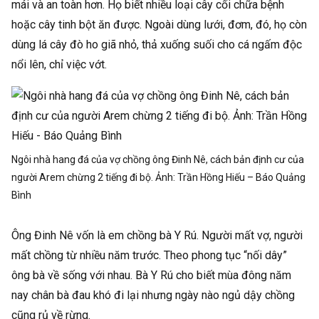
mái và an toàn hơn. Họ biết nhiều loại cây cối chữa bệnh
hoặc cây tinh bột ăn được. Ngoài dùng lưới, đơm, đó, họ còn
dùng lá cây đò ho giã nhỏ, thả xuống suối cho cá ngấm độc
nổi lên, chỉ việc vớt.
Ngôi nhà hang đá của vợ chồng ông Đinh Nê, cách bản định cư của
người Arem chừng 2 tiếng đi bộ. Ảnh:
Trần Hồng Hiếu – Báo Quảng
Bình
Ông Đinh Nê vốn là em chồng bà Y Rú. Người mất vợ, người
mất chồng từ nhiều năm trước. Theo phong tục “nối dây”
ông bà về sống với nhau. Bà Y Rú cho biết mùa đông năm
nay chân bà đau khó đi lại nhưng ngày nào ngủ dậy chồng
cũng rủ về rừng.