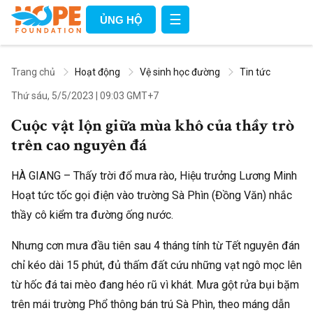
☰
ỦNG HỘ
Trang chủ
Hoạt động
Vệ sinh học đường
Tin tức
Thứ sáu, 5/5/2023
|
09:03 GMT+7
Cuộc vật lộn giữa mùa khô của thầy trò
trên cao nguyên đá
HÀ GIANG – Thấy trời đổ mưa rào, Hiệu trưởng Lương Minh
Hoạt tức tốc gọi điện vào trường Sà Phìn (Đồng Văn) nhắc
thầy cô kiểm tra đường ống nước.
Nhưng cơn mưa đầu tiên sau 4 tháng tính từ Tết nguyên đán
chỉ kéo dài 15 phút, đủ thấm đất cứu những vạt ngô mọc lên
từ hốc đá tai mèo đang héo rũ vì khát. Mưa gột rửa bụi bặm
trên mái trường Phổ thông bán trú Sà Phìn, theo máng dẫn