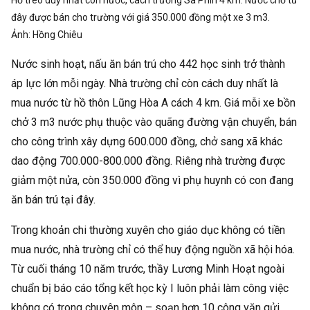
Hồ treo duy nhất còn nước, cách trường Sà Phìn 4 km. Nước chở từ
đây được bán cho trường với giá 350.000 đồng một xe 3 m3.
Ảnh:
Hồng Chiêu
Nước sinh hoạt, nấu ăn bán trú cho 442 học sinh trở thành
áp lực lớn mỗi ngày. Nhà trường chỉ còn cách duy nhất là
mua nước từ hồ thôn Lũng Hòa A cách 4 km. Giá mỗi xe bồn
chở 3 m3 nước phụ thuộc vào quãng đường vận chuyển, bán
cho công trình xây dựng 600.000 đồng, chở sang xã khác
dao động 700.000-800.000 đồng. Riêng nhà trường được
giảm một nửa, còn 350.000 đồng vì phụ huynh có con đang
ăn bán trú tại đây.
Trong khoản chi thường xuyên cho giáo dục không có tiền
mua nước, nhà trường chỉ có thể huy động nguồn xã hội hóa.
Từ cuối tháng 10 năm trước, thầy Lương Minh Hoạt ngoài
chuẩn bị báo cáo tổng kết học kỳ I luôn phải làm công việc
không có trong chuyên môn – soạn hơn 10 công văn gửi