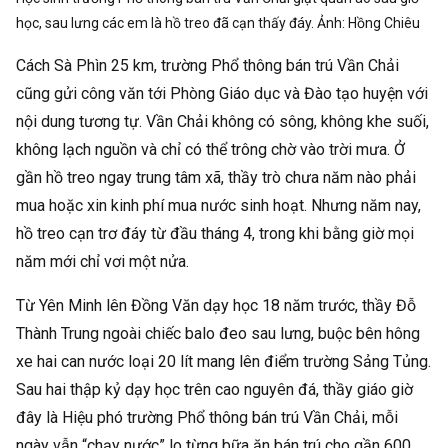
học, sau lưng các em là hồ treo đã cạn thấy đáy. Ảnh:
Hồng Chiêu
Cách Sà Phìn 25 km, trường Phổ thông bán trú Vần Chải
cũng gửi công văn tới Phòng Giáo dục và Đào tạo huyện với
nội dung tương tự. Vần Chải không có sông, không khe suối,
không lạch nguồn và chỉ có thể trông chờ vào trời mưa. Ở
gần hồ treo ngay trung tâm xã, thầy trò chưa năm nào phải
mua hoặc xin kinh phí mua nước sinh hoạt. Nhưng năm nay,
hồ treo cạn trơ đáy từ đầu tháng 4, trong khi bằng giờ mọi
năm mới chỉ vơi một nửa.
Từ Yên Minh lên Đồng Văn dạy học 18 năm trước, thầy Đỗ
Thành Trung ngoài chiếc balo đeo sau lưng, buộc bên hông
xe hai can nước loại 20 lít mang lên điểm trường Sảng Tủng.
Sau hai thập kỷ dạy học trên cao nguyên đá, thầy giáo giờ
đây là Hiệu phó trường Phổ thông bán trú Vần Chải, mỗi
ngày vẫn “chạy nước” lo từng bữa ăn bán trú cho gần 600