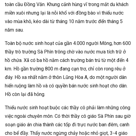
toàn cầu Đồng Văn. Khung cảnh hùng vĩ trong mắt du khách
miền xuôi nhưng lại là nỗi khổ với đồng bào vì thiếu nước
vào mùa khô, kéo dài từ tháng 10 năm trước đến tháng 5
năm sau.
Toàn bộ nước sinh hoạt của gần 4.000 người Mông, hơn 600
thầy trò trường Sà Phìn trông chờ vào nước mưa tích trữ ở
hồ chứa. Xã có ba hồ nằm cách trường bán trú từ một đến 4
km. Hồ gần trường 800 m đang cạn trơ, chỉ còn rong rêu ở
đáy. Hồ xa nhất nằm ở thôn Lũng Hòa A, do một người dân
hiến ruộng làm hồ và có quyền bán nước sinh hoạt cho dân.
Hồ còn lại đã hỏng.
Thiếu nước sinh hoạt buộc các thầy cô phải làm những công
việc ngoài chuyên môn. Có thời thầy cô giáo Sà Phìn sau giờ
soạn giáo án chia thành các tốp đi trực nước ban đêm, canh
cho bể đầy. Thấy nước ngừng chảy hoặc nhỏ giọt, 3-4 giáo