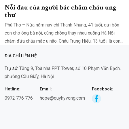
Nỗi đau của người bác chăm cháu ung
thư
Phú Thọ – Nửa năm nay chị Thanh Nhung, 41 tuổi, gửi bốn
con cho ông bà nội, cùng chồng thay nhau xuống Hà Nội
chăm đứa cháu mắc u não. Cháu Trung Hiếu, 13 tuổi, là con
chị Nguyễn Thị Thịnh, em dâu chị…
ĐỊA CHỈ LIÊN HỆ
Trụ sở:
Tầng 9, Toà nhà FPT Tower, số 10 Phạm Văn Bạch,
phường Cầu Giấy, Hà Nội
Hotline:
Email:
Facebook:
0972 776 776
hope@quyhyvong.com