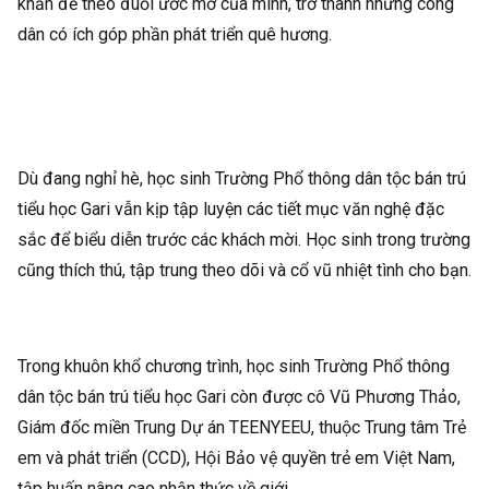
khăn để theo đuổi ước mơ của mình, trở thành những công
dân có ích góp phần phát triển quê hương.
Dù đang nghỉ hè, học sinh Trường Phổ thông dân tộc bán trú
tiểu học Gari vẫn kịp tập luyện các tiết mục văn nghệ đặc
sắc để biểu diễn trước các khách mời. Học sinh trong trường
cũng thích thú, tập trung theo dõi và cổ vũ nhiệt tình cho bạn.
Trong khuôn khổ chương trình, học sinh Trường Phổ thông
dân tộc bán trú tiểu học Gari còn được cô Vũ Phương Thảo,
Giám đốc miền Trung Dự án TEENYEEU, thuộc Trung tâm Trẻ
em và phát triển (CCD), Hội Bảo vệ quyền trẻ em Việt Nam,
tập huấn nâng cao nhận thức về giới.