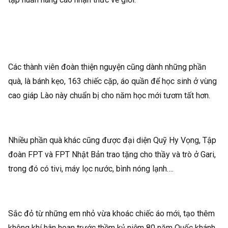
Các thành viên đoàn thiện nguyện cũng dành những phần
quà, là bánh kẹo, 163 chiếc cặp, áo quần để học sinh ở vùng
cao giáp Lào này chuẩn bị cho năm học mới tươm tất hơn.
Nhiều phần quà khác cũng được đại diện Quỹ Hy Vọng, Tập
đoàn FPT và FPT Nhật Bản trao tặng cho thầy và trò ở Gari,
trong đó có tivi, máy lọc nước, bình nóng lạnh….
Sắc đỏ từ những em nhỏ vừa khoác chiếc áo mới, tạo thêm
không khí hân hoan trước thềm kỷ niệm 80 năm Quốc khánh.