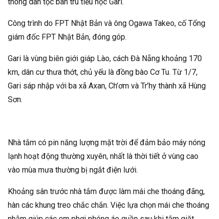
thông dân tộc bán trú tiểu học Gari.
Công trình do FPT Nhật Bản và ông Ogawa Takeo, cố Tổng
giám đốc FPT Nhật Bản, đóng góp.
Gari là vùng biên giới giáp Lào, cách Đà Nẵng khoảng 170
km, dân cư thưa thớt, chủ yếu là đồng bào Cơ Tu. Từ 1/7,
Gari sáp nhập với ba xã Axan, Ch’ơm và Tr’hy thành xã Hùng
Sơn.
Nhà tắm có pin năng lượng mặt trời để đảm bảo máy nóng
lạnh hoạt động thường xuyên, nhất là thời tiết ở vùng cao
vào mùa mưa thường bị ngắt điện lưới.
Khoảng sân trước nhà tắm được làm mái che thoáng đãng,
hàn các khung treo chắc chắn. Việc lựa chọn mái che thoáng
nhằm giúp các em phơi phóng áo quần sau khi tắm giặt.