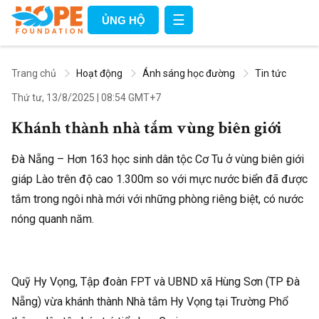
☰
ỦNG HỘ
Trang chủ
Hoạt động
Ánh sáng học đường
Tin tức
Thứ tư, 13/8/2025
|
08:54 GMT+7
Khánh thành nhà tắm vùng biên giới
Đà Nẵng – Hơn 163 học sinh dân tộc Cơ Tu ở vùng biên giới
giáp Lào trên độ cao 1.300m so với mực nước biển đã được
tắm trong ngôi nhà mới với những phòng riêng biệt, có nước
nóng quanh năm.
Quỹ Hy Vọng, Tập đoàn FPT và UBND xã Hùng Sơn (TP Đà
Nẵng) vừa khánh thành Nhà tắm Hy Vọng tại Trường Phổ