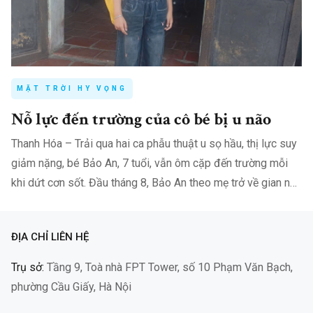
MẶT TRỜI HY VỌNG
Nỗ lực đến trường của cô bé bị u não
Thanh Hóa – Trải qua hai ca phẫu thuật u sọ hầu, thị lực suy
giảm nặng, bé Bảo An, 7 tuổi, vẫn ôm cặp đến trường mỗi
khi dứt cơn sốt. Đầu tháng 8, Bảo An theo mẹ trở về gian nhà
nhỏ ở…
ĐỊA CHỈ LIÊN HỆ
Trụ sở:
Tầng 9, Toà nhà FPT Tower, số 10 Phạm Văn Bạch,
phường Cầu Giấy, Hà Nội