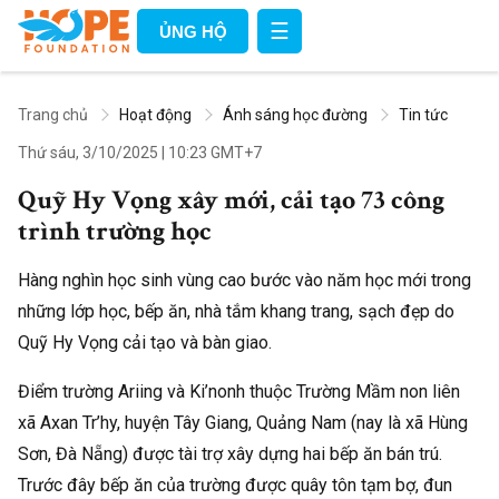
☰
ỦNG HỘ
Trang chủ
Hoạt động
Ánh sáng học đường
Tin tức
Thứ sáu, 3/10/2025
|
10:23 GMT+7
Quỹ Hy Vọng xây mới, cải tạo 73 công
trình trường học
Hàng nghìn học sinh vùng cao bước vào năm học mới trong
những lớp học, bếp ăn, nhà tắm khang trang, sạch đẹp do
Quỹ Hy Vọng cải tạo và bàn giao.
Điểm trường Ariing và Ki’nonh thuộc Trường Mầm non liên
xã Axan Tr’hy, huyện Tây Giang, Quảng Nam (nay là xã Hùng
Sơn, Đà Nẵng) được tài trợ xây dựng hai bếp ăn bán trú.
Trước đây bếp ăn của trường được quây tôn tạm bợ, đun