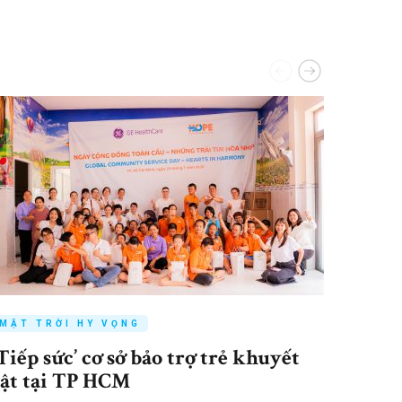
MẶT TRỜI HY VỌNG
MẶT 
‘Tiếp sức’ cơ sở bảo trợ trẻ khuyết
Cậu b
tật tại TP HCM
trị h