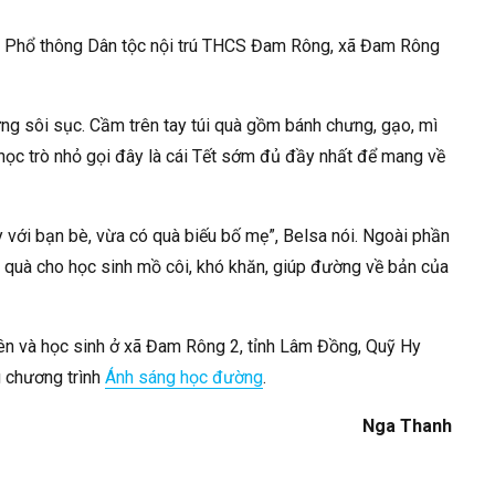
ng Phổ thông Dân tộc nội trú THCS Đam Rông, xã Đam Rông
hưng sôi sục. Cầm trên tay túi quà gồm bánh chưng, gạo, mì
 học trò nhỏ gọi đây là cái Tết sớm đủ đầy nhất để mang về
với bạn bè, vừa có quà biếu bố mẹ”, Belsa nói. Ngoài phần
t quà cho học sinh mồ côi, khó khăn, giúp đường về bản của
viên và học sinh ở xã Đam Rông 2, tỉnh Lâm Đồng, Quỹ Hy
 chương trình
Ánh sáng học đường
.
Nga Thanh