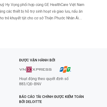
uỹ Hy Vọng phối hợp cùng GE HealthCare Việt Nam
Phát hiệ
ặng các thiết bị hỗ trợ sinh hoạt và giao lưu, nấu ăn
của Cham
ho trẻ khuyết tật cho cơ sở Thiện Phước Nhân Ái.
nghèo k
hương trình diễn ra ngày 23/7 tại Cơ sở nuôi
2012, ng
dưỡng…
triệu c
ĐƯỢC VẬN HÀNH BỞI
Hoạt động theo quyết định số
883/QĐ-BNV
BÁO CÁO TÀI CHÍNH ĐƯỢC KIỂM TOÁN
BỞI DELOITTE