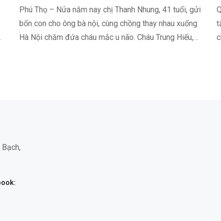
Phú Thọ – Nửa năm nay chị Thanh Nhung, 41 tuổi, gửi
Q
bốn con cho ông bà nội, cùng chồng thay nhau xuống
t
Hà Nội chăm đứa cháu mắc u não. Cháu Trung Hiếu,
c
13 tuổi, là con chị Nguyễn Thị Thịnh, em dâu chị…
C
 Bạch,
ook: