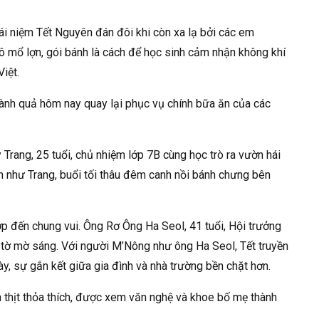
hái niệm Tết Nguyên đán đôi khi còn xa lạ bởi các em
ô mổ lợn, gói bánh là cách để học sinh cảm nhận không khí
iệt.
hành quả hôm nay quay lại phục vụ chính bữa ăn của các
Trang, 25 tuổi, chủ nhiệm lớp 7B cùng học trò ra vườn hái
bản như Trang, buổi tối thâu đêm canh nồi bánh chưng bên
p đến chung vui. Ông Rơ Ông Ha Seol, 41 tuổi, Hội trưởng
ừ tờ mờ sáng. Với người M’Nông như ông Ha Seol, Tết truyền
y, sự gắn kết giữa gia đình và nhà trường bền chặt hơn.
thịt thỏa thích, được xem văn nghệ và khoe bố mẹ thành