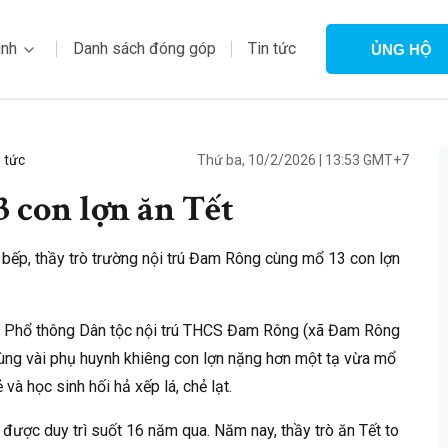
ình
Danh sách đóng góp
Tin tức
ỦNG HỘ
Thứ ba, 10/2/2026
|
13:53 GMT+7
 tức
 con lợn ăn Tết
bếp, thầy trò trường nội trú Đam Rông cùng mổ 13 con lợn
ng Phổ thông Dân tộc nội trú THCS Đam Rông (xã Đam Rông
 cùng vài phụ huynh khiêng con lợn nặng hơn một tạ vừa mổ
và học sinh hối hả xếp lá, chẻ lạt.
 được duy trì suốt 16 năm qua. Năm nay, thầy trò ăn Tết to