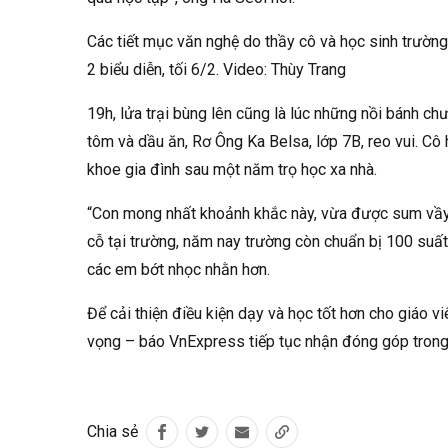
Các tiết mục văn nghệ do thầy cô và học sinh trườ
2 biểu diễn, tối 6/2. Video:
Thùy Trang
19h, lửa trại bùng lên cũng là lúc những nồi bánh c
tôm và dầu ăn, Rơ Ông Ka Belsa, lớp 7B, reo vui. Cô
khoe gia đình sau một năm trọ học xa nhà.
“Con mong nhất khoảnh khắc này, vừa được sum vầy 
cỗ tại trường, năm nay trường còn chuẩn bị 100 suấ
các em bớt nhọc nhằn hơn.
Để cải thiện điều kiện dạy và học tốt hơn cho giáo 
vọng – báo VnExpress tiếp tục nhận đóng góp trong
Chia sẻ