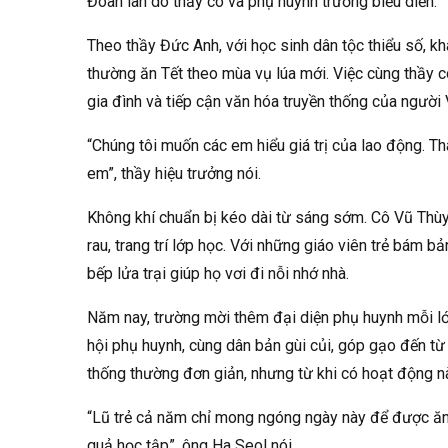
Đoàn lân do thầy cô và phụ huynh trường biểu diễn.
Theo thầy Đức Anh, với học sinh dân tộc thiểu số, k
thường ăn Tết theo mùa vụ lúa mới. Việc cùng thầy c
gia đình và tiếp cận văn hóa truyền thống của người V
“Chúng tôi muốn các em hiểu giá trị của lao động. T
em”, thầy hiệu trưởng nói.
Không khí chuẩn bị kéo dài từ sáng sớm. Cô Vũ Thùy 
rau, trang trí lớp học. Với những giáo viên trẻ bám 
bếp lửa trại giúp họ vơi đi nỗi nhớ nhà.
Năm nay, trường mời thêm đại diện phụ huynh mỗi lớ
hội phụ huynh, cùng dân bản gùi củi, góp gạo đến t
thống thường đơn giản, nhưng từ khi có hoạt động nà
“Lũ trẻ cả năm chỉ mong ngóng ngày này để được ăn 
quả học tập”, ông Ha Seol nói.