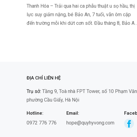
Thanh Hóa – Trải qua hai ca phẫu thuật u sọ hầu, thị
lực suy giảm nặng, bé Bảo An, 7 tuổi, vẫn ôm cặp
đến trường mỗi khi dứt cơn sốt. Đầu tháng 8, Bảo An
theo mẹ trở về gian nhà nhỏ ở…
ĐỊA CHỈ LIÊN HỆ
Trụ sở:
Tầng 9, Toà nhà FPT Tower, số 10 Phạm Văn
phường Cầu Giấy, Hà Nội
Hotline:
Email:
Faceb
0972 776 776
hope@quyhyvong.com