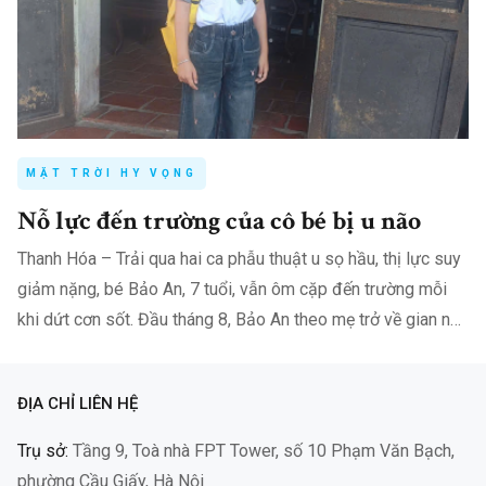
MẶT TRỜI HY VỌNG
Nỗ lực đến trường của cô bé bị u não
Thanh Hóa – Trải qua hai ca phẫu thuật u sọ hầu, thị lực suy
giảm nặng, bé Bảo An, 7 tuổi, vẫn ôm cặp đến trường mỗi
khi dứt cơn sốt. Đầu tháng 8, Bảo An theo mẹ trở về gian nhà
nhỏ ở…
ĐỊA CHỈ LIÊN HỆ
Trụ sở:
Tầng 9, Toà nhà FPT Tower, số 10 Phạm Văn Bạch,
phường Cầu Giấy, Hà Nội