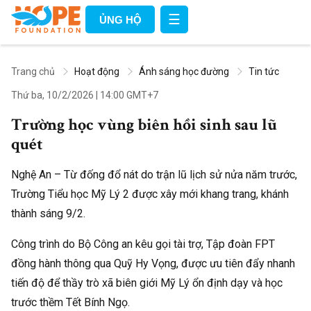
☰
ỦNG HỘ
Trang chủ
Hoạt động
Ánh sáng học đường
Tin tức
Thứ ba, 10/2/2026
|
14:00 GMT+7
Trường học vùng biên hồi sinh sau lũ
quét
Nghệ An – Từ đống đổ nát do trận lũ lịch sử nửa năm trước,
Trường Tiểu học Mỹ Lý 2 được xây mới khang trang, khánh
thành sáng 9/2.
Công trình do Bộ Công an kêu gọi tài trợ, Tập đoàn FPT
đồng hành thông qua Quỹ Hy Vọng, được ưu tiên đẩy nhanh
tiến độ để thầy trò xã biên giới Mỹ Lý ổn định dạy và học
trước thềm Tết Bính Ngọ.