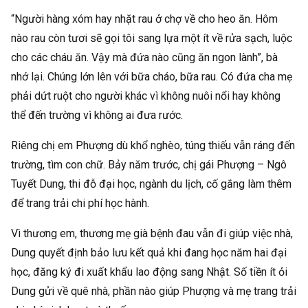
“Người hàng xóm hay nhặt rau ở chợ về cho heo ăn. Hôm
nào rau còn tươi sẽ gọi tôi sang lựa một ít về rửa sạch, luộc
cho các cháu ăn. Vậy mà đứa nào cũng ăn ngon lành”, bà
nhớ lại. Chúng lớn lên với bữa cháo, bữa rau. Có đứa cha mẹ
phải dứt ruột cho người khác vì không nuôi nổi hay không
thể đến trường vì không ai đưa rước.
Riêng chị em Phượng dù khổ nghèo, túng thiếu vẫn ráng đến
trường, tìm con chữ. Bảy năm trước, chị gái Phượng – Ngô
Tuyết Dung, thi đỗ đại học, ngành du lịch, cố gắng làm thêm
để trang trải chi phí học hành.
Vì thương em, thương mẹ già bệnh đau vẫn đi giúp việc nhà,
Dung quyết định bảo lưu kết quả khi đang học năm hai đại
học, đăng ký đi xuất khẩu lao động sang Nhật. Số tiền ít ỏi
Dung gửi về quê nhà, phần nào giúp Phượng và mẹ trang trải