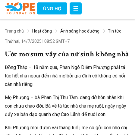
☰
ỦNG HỘ
Trang chủ
Hoạt động
Ánh sáng học đường
Tin tức
Thứ hai, 14/7/2025
|
08:52 GMT+7
Ước mơ sum vầy của nữ sinh không nhà
Đồng Tháp – 18 năm qua, Phan Ngô Diễm Phượng phải tá
túc hết nhà ngoại đến nhà mợ bởi gia đình cô không có nổi
căn nhà riêng.
Mẹ Phượng – bà Phan Thị Thu Tâm, dang dở hôn nhân khi
con chưa chào đời. Bà về tá túc nhà cha mẹ ruột, ngày ngày
đẩy xe bán dạo quanh chợ Cao Lãnh để nuôi con.
Khi Phượng mới được vài tháng tuổi, mẹ cô gửi con nhờ chị