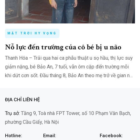
MẶT TRỜI HY VỌNG
Nỗ lực đến trường của cô bé bị u não
Thanh Hóa – Trải qua hai ca phẫu thuật u sọ hầu, thị lực suy
giảm nặng, bé Bảo An, 7 tuổi, vẫn ôm cặp đến trường mỗi
khi dứt cơn sốt. Đầu tháng 8, Bảo An theo mẹ trở về gian nhà
nhỏ ở…
ĐỊA CHỈ LIÊN HỆ
Trụ sở:
Tầng 9, Toà nhà FPT Tower, số 10 Phạm Văn Bạch,
phường Cầu Giấy, Hà Nội
Hotline:
Email:
Facebook: