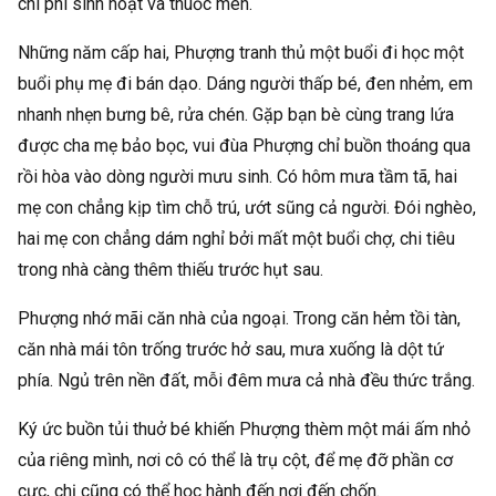
chi phí sinh hoạt và thuốc men.
Những năm cấp hai, Phượng tranh thủ một buổi đi học một
buổi phụ mẹ đi bán dạo. Dáng người thấp bé, đen nhẻm, em
nhanh nhẹn bưng bê, rửa chén. Gặp bạn bè cùng trang lứa
được cha mẹ bảo bọc, vui đùa Phượng chỉ buồn thoáng qua
rồi hòa vào dòng người mưu sinh. Có hôm mưa tầm tã, hai
mẹ con chẳng kịp tìm chỗ trú, ướt sũng cả người. Đói nghèo,
hai mẹ con chẳng dám nghỉ bởi mất một buổi chợ, chi tiêu
trong nhà càng thêm thiếu trước hụt sau.
Phượng nhớ mãi căn nhà của ngoại. Trong căn hẻm tồi tàn,
căn nhà mái tôn trống trước hở sau, mưa xuống là dột tứ
phía. Ngủ trên nền đất, mỗi đêm mưa cả nhà đều thức trắng.
Ký ức buồn tủi thuở bé khiến Phượng thèm một mái ấm nhỏ
của riêng mình, nơi cô có thể là trụ cột, để mẹ đỡ phần cơ
cực, chị cũng có thể học hành đến nơi đến chốn.