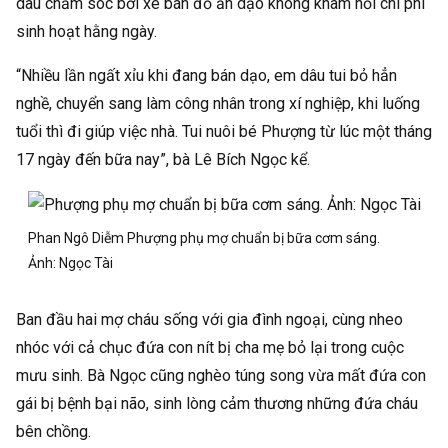
dâu chăm sóc bởi xe bán đồ ăn dạo không kham nổi chi phí
sinh hoạt hằng ngày.
“Nhiều lần ngất xỉu khi đang bán dạo, em dâu tui bỏ hẳn
nghề, chuyển sang làm công nhân trong xí nghiệp, khi luống
tuổi thì đi giúp việc nhà. Tui nuôi bé Phượng từ lúc một tháng
17 ngày đến bữa nay”, bà Lê Bích Ngọc kể.
Phan Ngô Diễm Phượng phụ mợ chuẩn bị bữa cơm sáng.
Ảnh:
Ngọc Tài
Ban đầu hai mợ cháu sống với gia đình ngoại, cùng nheo
nhóc với cả chục đứa con nít bị cha mẹ bỏ lại trong cuộc
mưu sinh. Bà Ngọc cũng nghèo túng song vừa mất đứa con
gái bị bệnh bại não, sinh lòng cảm thương những đứa cháu
bên chồng.