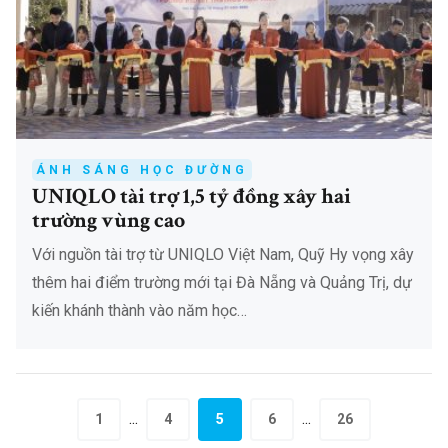
ÁNH SÁNG HỌC ĐƯỜNG
UNIQLO tài trợ 1,5 tỷ đồng xây hai
trường vùng cao
Với nguồn tài trợ từ UNIQLO Việt Nam, Quỹ Hy vọng xây
thêm hai điểm trường mới tại Đà Nẵng và Quảng Trị, dự
kiến khánh thành vào năm học…
...
...
1
4
5
6
26